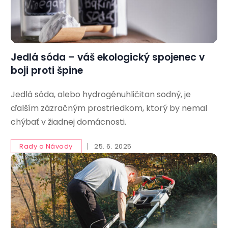
Jedlá sóda – váš ekologický spojenec v
boji proti špine
Jedlá sóda, alebo hydrogénuhličitan sodný, je
ďalším zázračným prostriedkom, ktorý by nemal
chýbať v žiadnej domácnosti.
Rady a Návody
25. 6. 2025