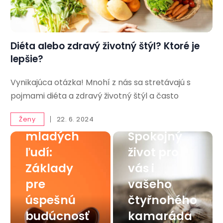
Diéta alebo zdravý životný štýl? Ktoré je
lepšie?
Vynikajúca otázka! Mnohí z nás sa stretávajú s
Finančná
pojmami diéta a zdravý životný štýl a často
gramotnos
Mačka v
ť pre
byte:
Ženy
22. 6. 2024
mladých
Spokojný
ľudí:
život pro
Základy
vás i
pre
vašeho
úspešnú
čtyřnohého
budúcnosť
kamaráda