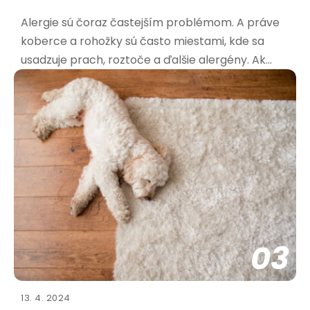
Alergie sú čoraz častejším problémom. A práve
koberce a rohožky sú často miestami, kde sa
usadzuje prach, roztoče a ďalšie alergény. Ak
trpíte alergiami, výber správnej rohožky je kľúčový
pre vaše zdravie a pohodu. Aké materiály sú
najvhodnejšie pre alergikov? Pri výbere rohožky
pre alergikov
03
13. 4. 2024