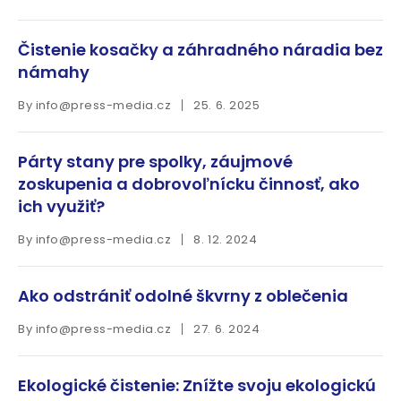
Čistenie kosačky a záhradného náradia bez
námahy
By
info@press-media.cz
25. 6. 2025
Párty stany pre spolky, záujmové
zoskupenia a dobrovoľnícku činnosť, ako
ich využiť?
By
info@press-media.cz
8. 12. 2024
Ako odstrániť odolné škvrny z oblečenia
By
info@press-media.cz
27. 6. 2024
Ekologické čistenie: Znížte svoju ekologickú