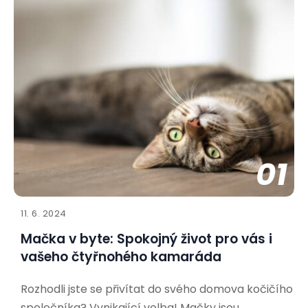
01
11. 6. 2024
Mačka v byte: Spokojný život pro vás i
vašeho čtyřnohého kamaráda
Rozhodli jste se přivítat do svého domova kočičího
společníka? Vynikající volba! Mačky jsou