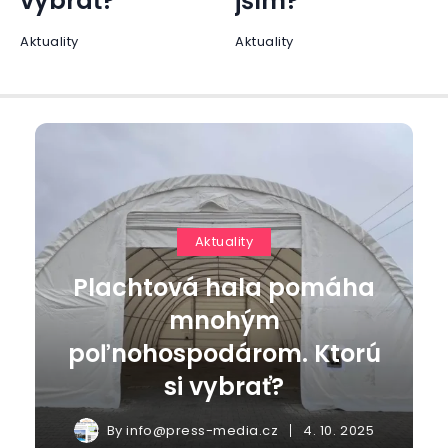
jším?
Ženy
Aktuality
Aktuality
Plachtová hala pomáha
mnohým
poľnohospodárom. Ktorú
si vybrať?
By
info@press-media.cz
4. 10. 2025