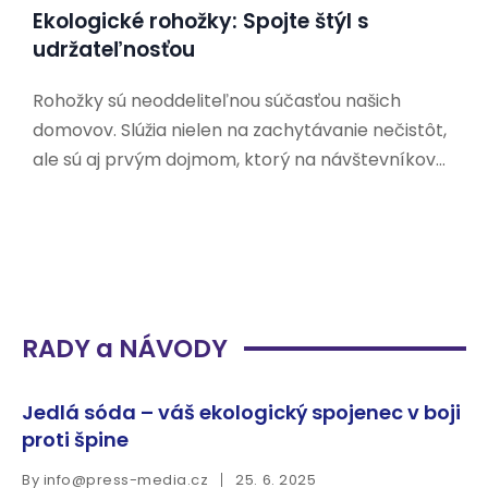
Ekologické rohožky: Spojte štýl s
udržateľnosťou
Rohožky sú neoddeliteľnou súčasťou našich
domovov. Slúžia nielen na zachytávanie nečistôt,
ale sú aj prvým dojmom, ktorý na návštevníkov
zanecháme. V dnešnej dobe, keď sa čoraz viac
ľudí zaujíma o udržateľnosť a ochranu životného
prostredia, hľadajú aj ekologické alternatívy k
tradičným rohožkám. Prečo si vybrať
RADY a NÁVODY
Jedlá sóda – váš ekologický spojenec v boji
proti špine
By
info@press-media.cz
25. 6. 2025