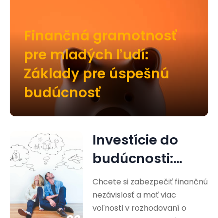
Finančná gramotnosť
pre mladých ľudí:
Základy pre úspešnú
budúcnosť
Investície do
budúcnosti:
Cesta k
Chcete si zabezpečiť finančnú
finančnej
nezávislosť a mať viac
voľnosti v rozhodovaní o
nezávislosti