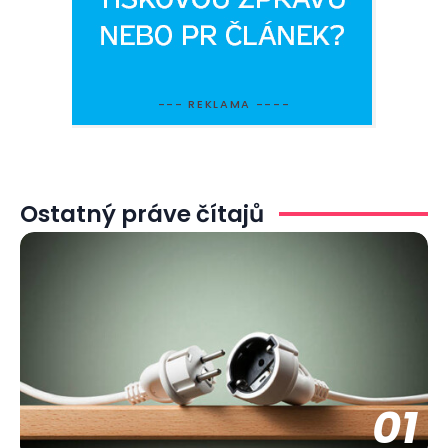
--- REKLAMA ----
Ostatný práve čítajů
01