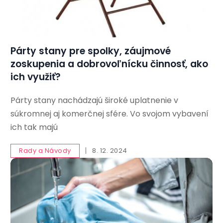
Párty stany pre spolky, záujmové
zoskupenia a dobrovoľnícku činnosť, ako
ich využiť?
Párty stany nachádzajú široké uplatnenie v
súkromnej aj komerčnej sfére. Vo svojom vybavení
ich tak majú
Rady a Návody
8. 12. 2024