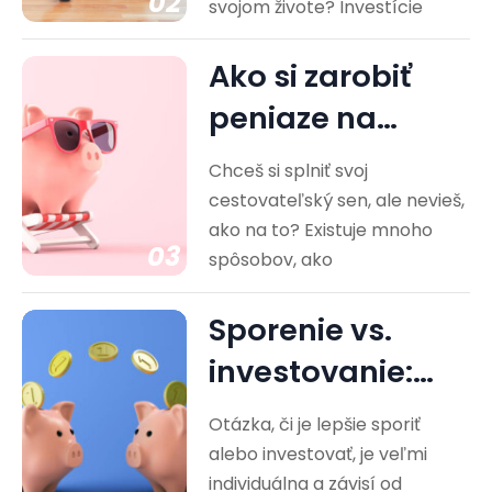
02
svojom živote? Investície
Ako si zarobiť
peniaze na
cestovanie?
Chceš si splniť svoj
Praktické rady
cestovateľský sen, ale nevieš,
ako na to? Existuje mnoho
03
spôsobov, ako
Sporenie vs.
investovanie:
Ktorá cesta je
Otázka, či je lepšie sporiť
pre vás…
alebo investovať, je veľmi
individuálna a závisí od