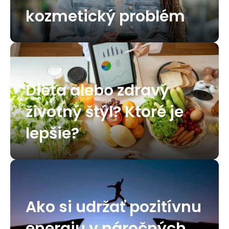
kozmetický problém
Diéta alebo zdravý
životný štýl? Ktoré je
lepšie?
Ako si udržať pozitívnu
energiu v náročných