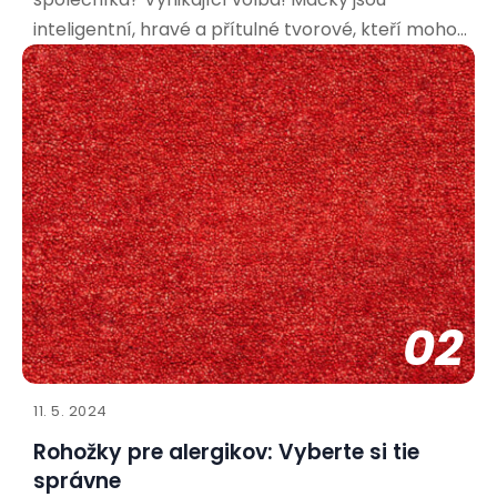
inteligentní, hravé a přítulné tvorové, kteří mohou
přinést do vašeho života spoustu radosti. Aby bylo
soužití co nejpříjemnější pro vás i vašeho nového
spolubydlícího, je důležité připravit se a vytvořit
mu vhodné
02
11. 5. 2024
Rohožky pre alergikov: Vyberte si tie
správne