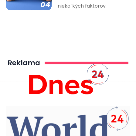
04
niekoľkých faktorov,
Reklama