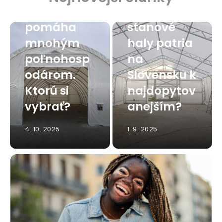
hala
Viete, ktoré
pomáha
stanové
mnohým
haly patria
poľnohosp
na
odárom.
Slovensku k
Ktorú si
najdopytov
vybrať?
anejším?
4. 10. 2025
1. 9. 2025