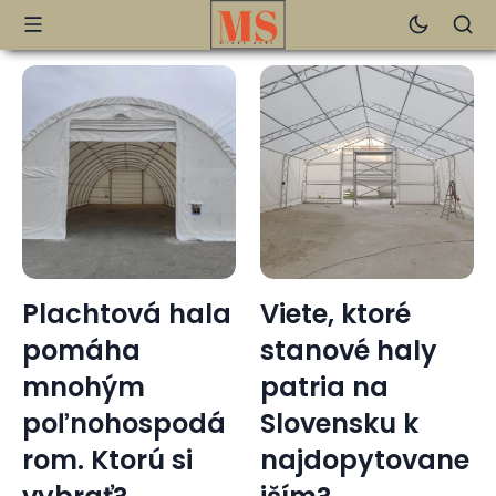
Viete, ktoré
Pigmentové
stanové haly
škvrny: Viac
patria na
ako len
Slovensku k
kozmetický
najdopytovane
problém