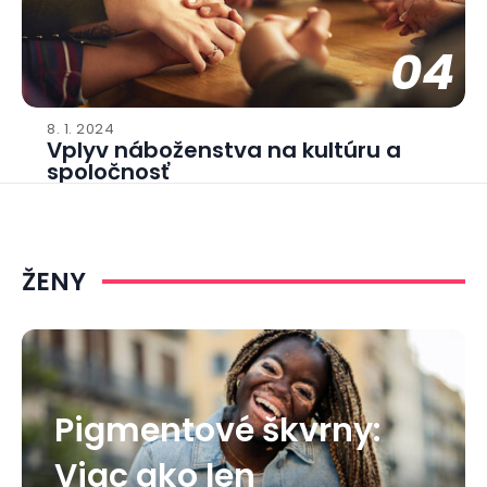
04
8. 1. 2024
Vplyv náboženstva na kultúru a
spoločnosť
ŽENY
Pigmentové škvrny:
Viac ako len