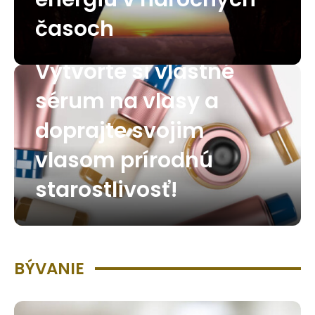
časoch
Vytvorte si vlastné
sérum na vlasy a
doprajte svojim
vlasom prírodnú
starostlivosť!
BÝVANIE