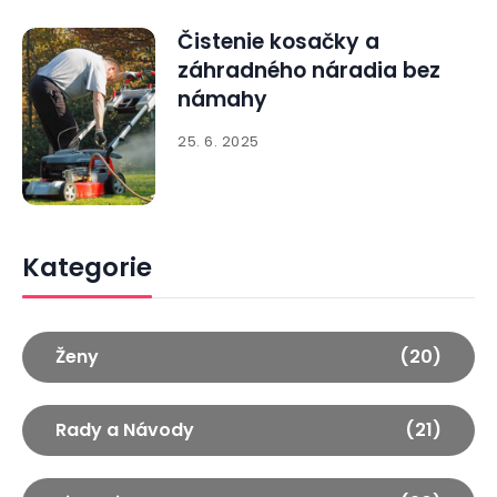
Čistenie kosačky a
záhradného náradia bez
námahy
25. 6. 2025
Kategorie
Ženy
(20)
Rady a Návody
(21)