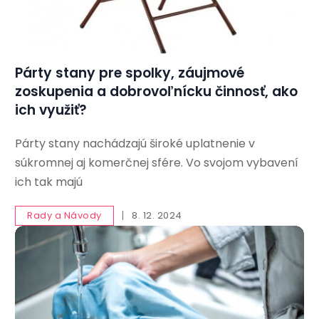
Párty stany pre spolky, záujmové
zoskupenia a dobrovoľnícku činnosť, ako
ich využiť?
Párty stany nachádzajú široké uplatnenie v
súkromnej aj komerčnej sfére. Vo svojom vybavení
ich tak majú
Rady a Návody
8. 12. 2024