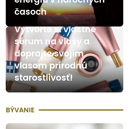
časoch
Vytvorte si vlastné
sérum na vlasy a
doprajte svojim
vlasom prírodnú
starostlivosť!
BÝVANIE