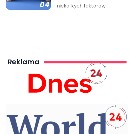
04
niekoľkých faktorov,
Reklama