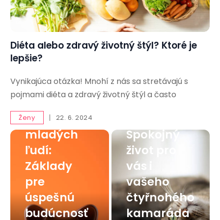
Diéta alebo zdravý životný štýl? Ktoré je
lepšie?
Vynikajúca otázka! Mnohí z nás sa stretávajú s
Finančná
pojmami diéta a zdravý životný štýl a často
gramotnos
Mačka v
ť pre
byte:
Ženy
22. 6. 2024
mladých
Spokojný
ľudí:
život pro
Základy
vás i
pre
vašeho
úspešnú
čtyřnohého
budúcnosť
kamaráda