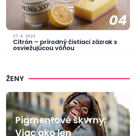
04
27. 4. 2023
Citrón – prírodný čistiaci zázrak s
osviežujúcou vôňou
ŽENY
Pigmentové škvrny:
Viac ako len