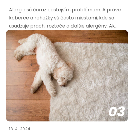
Alergie sú čoraz častejším problémom. A práve
koberce a rohožky sú často miestami, kde sa
usadzuje prach, roztoče a ďalšie alergény. Ak
trpíte alergiami, výber správnej rohožky je kľúčový
pre vaše zdravie a pohodu. Aké materiály sú
najvhodnejšie pre alergikov? Pri výbere rohožky
pre alergikov
03
13. 4. 2024