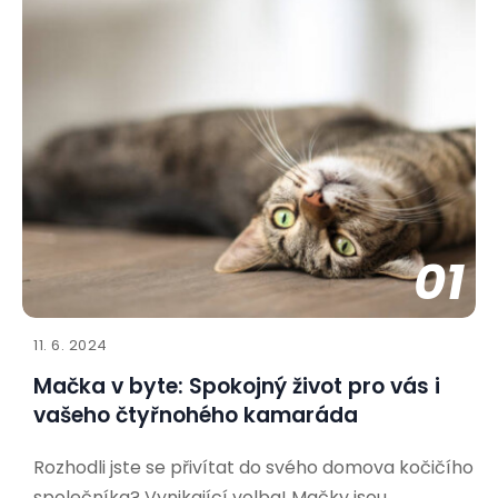
01
11. 6. 2024
Mačka v byte: Spokojný život pro vás i
vašeho čtyřnohého kamaráda
Rozhodli jste se přivítat do svého domova kočičího
společníka? Vynikající volba! Mačky jsou