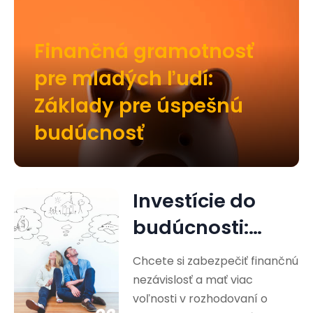
Finančná gramotnosť
pre mladých ľudí:
Základy pre úspešnú
budúcnosť
Investície do
budúcnosti:
Cesta k
Chcete si zabezpečiť finančnú
finančnej
nezávislosť a mať viac
voľnosti v rozhodovaní o
nezávislosti