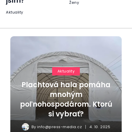
jším?
Ženy
Aktuality
Aktuality
Plachtová hala pomáha
mnohým
poľnohospodárom. Ktorú
si vybrať?
By
info@press-media.cz
4. 10. 2025