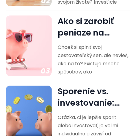
02
svojom živote? Investície
Ako si zarobiť
peniaze na
cestovanie?
Chceš si splniť svoj
Praktické rady
cestovateľský sen, ale nevieš,
ako na to? Existuje mnoho
03
spôsobov, ako
Sporenie vs.
investovanie:
Ktorá cesta je
Otázka, či je lepšie sporiť
pre vás…
alebo investovať, je veľmi
individuálna a závisí od