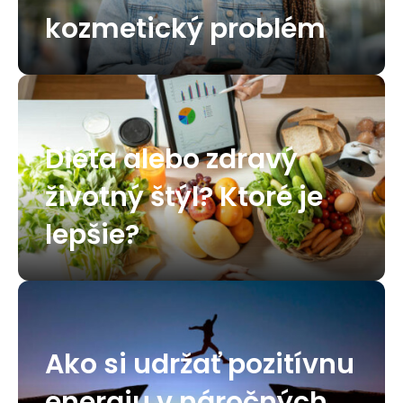
kozmetický problém
Diéta alebo zdravý
životný štýl? Ktoré je
lepšie?
Ako si udržať pozitívnu
energiu v náročných