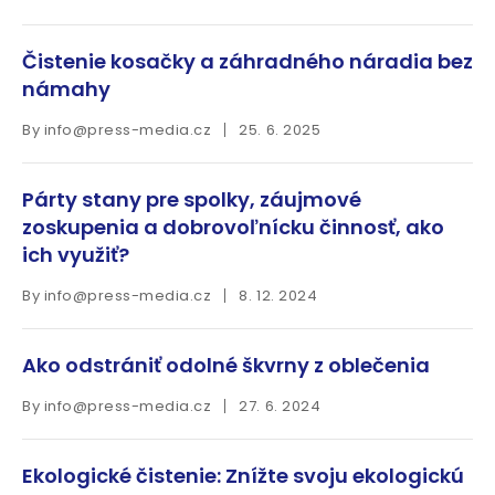
Čistenie kosačky a záhradného náradia bez
námahy
By
info@press-media.cz
25. 6. 2025
Párty stany pre spolky, záujmové
zoskupenia a dobrovoľnícku činnosť, ako
ich využiť?
By
info@press-media.cz
8. 12. 2024
Ako odstrániť odolné škvrny z oblečenia
By
info@press-media.cz
27. 6. 2024
Ekologické čistenie: Znížte svoju ekologickú