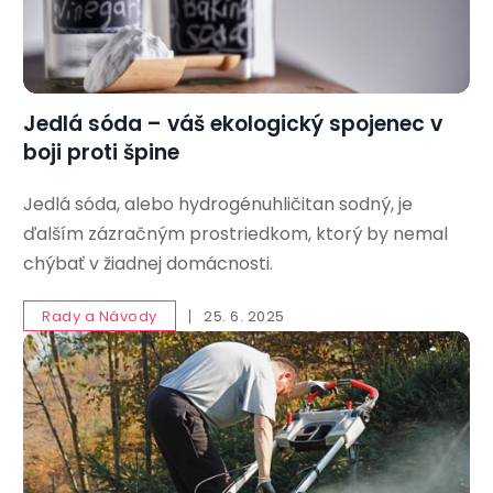
Jedlá sóda – váš ekologický spojenec v
boji proti špine
Jedlá sóda, alebo hydrogénuhličitan sodný, je
ďalším zázračným prostriedkom, ktorý by nemal
chýbať v žiadnej domácnosti.
Rady a Návody
25. 6. 2025