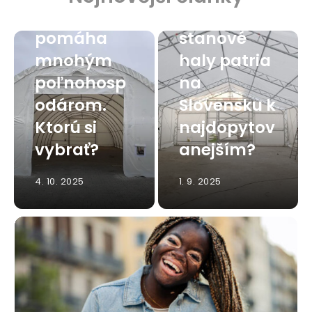
hala
Viete, ktoré
pomáha
stanové
mnohým
haly patria
poľnohosp
na
odárom.
Slovensku k
Ktorú si
najdopytov
vybrať?
anejším?
4. 10. 2025
1. 9. 2025