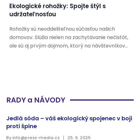
Ekologické rohožky: Spojte štýl s
udržateľnosťou
Rohožky sú neoddeliteľnou súčasťou našich
domovov. Slúžia nielen na zachytávanie nečistôt,
ale sú aj prvým dojmom, ktorý na návštevníkov
zanecháme. V dnešnej dobe, keď sa čoraz viac
ľudí zaujíma o udržateľnosť a ochranu životného
prostredia, hľadajú aj ekologické alternatívy k
tradičným rohožkám. Prečo si vybrať
RADY a NÁVODY
Jedlá sóda – váš ekologický spojenec v boji
proti špine
By
info@press-media.cz
25. 6. 2025