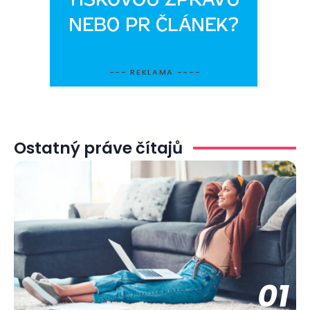
--- REKLAMA ----
Ostatný práve čítajů
01