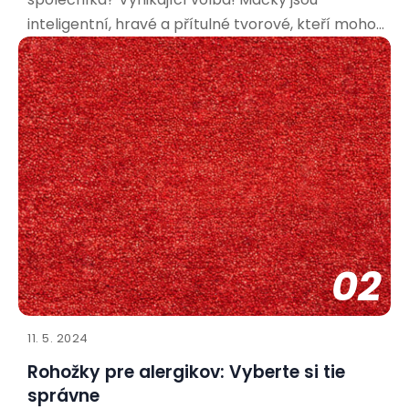
inteligentní, hravé a přítulné tvorové, kteří mohou
přinést do vašeho života spoustu radosti. Aby bylo
soužití co nejpříjemnější pro vás i vašeho nového
spolubydlícího, je důležité připravit se a vytvořit
mu vhodné
02
11. 5. 2024
Rohožky pre alergikov: Vyberte si tie
správne