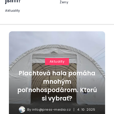
jším?
Ženy
Aktuality
Aktuality
Plachtová hala pomáha
mnohým
poľnohospodárom. Ktorú
si vybrať?
By
info@press-media.cz
4. 10. 2025