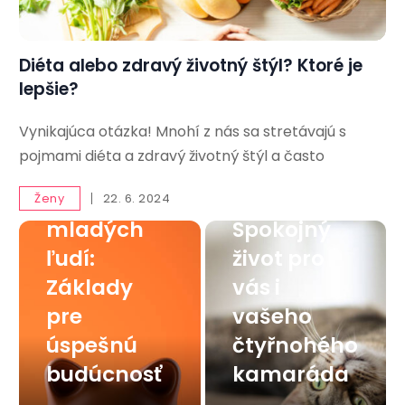
Diéta alebo zdravý životný štýl? Ktoré je
lepšie?
Vynikajúca otázka! Mnohí z nás sa stretávajú s
Finančná
pojmami diéta a zdravý životný štýl a často
gramotnos
Mačka v
ť pre
byte:
Ženy
22. 6. 2024
mladých
Spokojný
ľudí:
život pro
Základy
vás i
pre
vašeho
úspešnú
čtyřnohého
budúcnosť
kamaráda