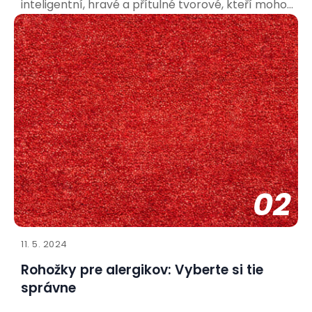
inteligentní, hravé a přítulné tvorové, kteří mohou
přinést do vašeho života spoustu radosti. Aby bylo
soužití co nejpříjemnější pro vás i vašeho nového
spolubydlícího, je důležité připravit se a vytvořit
mu vhodné
02
11. 5. 2024
Rohožky pre alergikov: Vyberte si tie
správne