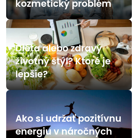
kozmetický problém
Diéta alebo zdravý
životný štýl? Ktoré je
lepšie?
Ako si udržať pozitívnu
energiu v náročných