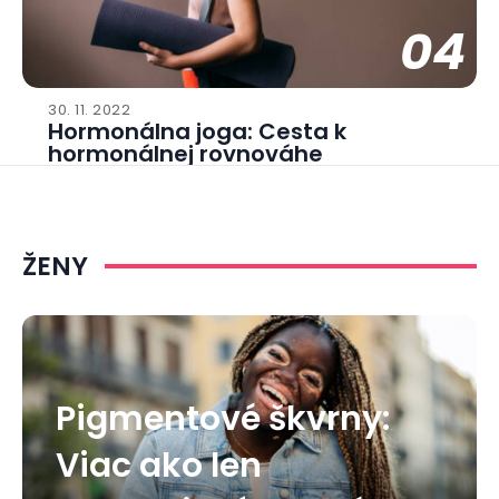
04
30. 11. 2022
Hormonálna joga: Cesta k
hormonálnej rovnováhe
ŽENY
Pigmentové škvrny:
Viac ako len