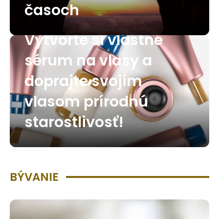
časoch
Vytvorte si vlastné
sérum na vlasy a
doprajte svojim
vlasom prírodnú
starostlivosť!
BÝVANIE