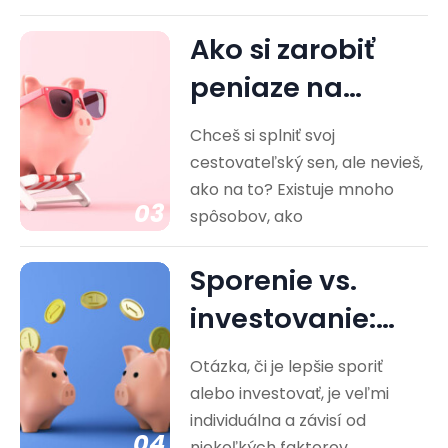
Ako si zarobiť
peniaze na
cestovanie?
Chceš si splniť svoj
Praktické rady
cestovateľský sen, ale nevieš,
ako na to? Existuje mnoho
03
spôsobov, ako
Sporenie vs.
investovanie:
Ktorá cesta je
Otázka, či je lepšie sporiť
pre vás…
alebo investovať, je veľmi
individuálna a závisí od
04
niekoľkých faktorov,