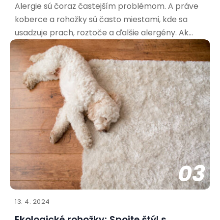
Alergie sú čoraz častejším problémom. A práve
koberce a rohožky sú často miestami, kde sa
usadzuje prach, roztoče a ďalšie alergény. Ak
trpíte alergiami, výber správnej rohožky je kľúčový
pre vaše zdravie a pohodu. Aké materiály sú
najvhodnejšie pre alergikov? Pri výbere rohožky
pre alergikov
03
13. 4. 2024
Ekologické rohožky: Spojte štýl s