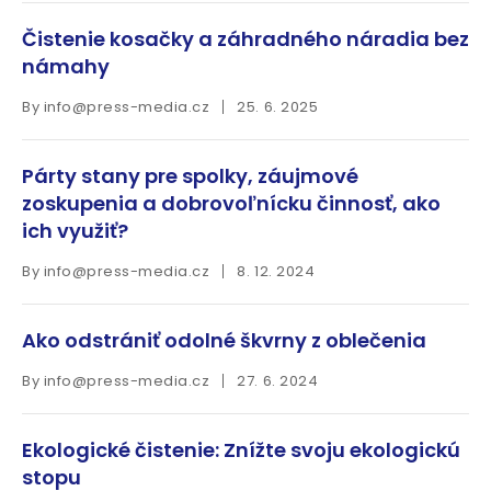
Čistenie kosačky a záhradného náradia bez
námahy
By
info@press-media.cz
25. 6. 2025
Párty stany pre spolky, záujmové
zoskupenia a dobrovoľnícku činnosť, ako
ich využiť?
By
info@press-media.cz
8. 12. 2024
Ako odstrániť odolné škvrny z oblečenia
By
info@press-media.cz
27. 6. 2024
Ekologické čistenie: Znížte svoju ekologickú
stopu