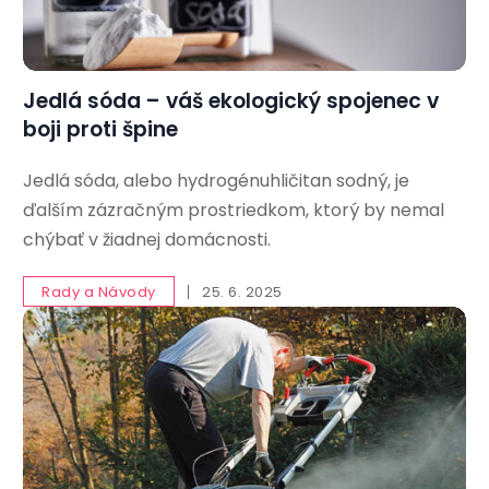
Jedlá sóda – váš ekologický spojenec v
boji proti špine
Jedlá sóda, alebo hydrogénuhličitan sodný, je
ďalším zázračným prostriedkom, ktorý by nemal
chýbať v žiadnej domácnosti.
Rady a Návody
25. 6. 2025