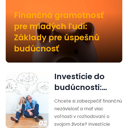
Finančná gramotnosť
pre mladých ľudí:
Základy pre úspešnú
budúcnosť
Investície do
budúcnosti:
Cesta k
Chcete si zabezpečiť finančnú
finančnej
nezávislosť a mať viac
voľnosti v rozhodovaní o
nezávislosti
02
svojom živote? Investície