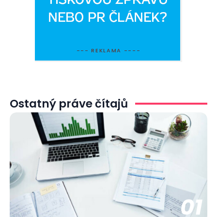
--- REKLAMA ----
Ostatný práve čítajů
01