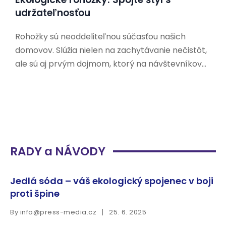
udržateľnosťou
Rohožky sú neoddeliteľnou súčasťou našich
domovov. Slúžia nielen na zachytávanie nečistôt,
ale sú aj prvým dojmom, ktorý na návštevníkov
zanecháme. V dnešnej dobe, keď sa čoraz viac
ľudí zaujíma o udržateľnosť a ochranu životného
prostredia, hľadajú aj ekologické alternatívy k
tradičným rohožkám. Prečo si vybrať
RADY a NÁVODY
Jedlá sóda – váš ekologický spojenec v boji
proti špine
By
info@press-media.cz
25. 6. 2025