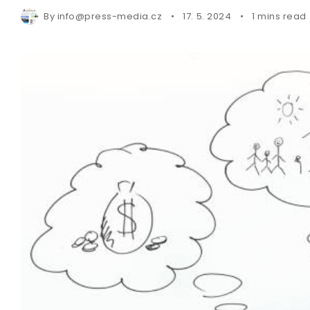
By
info@press-media.cz
17. 5. 2024
1 mins read