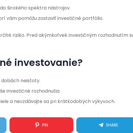
do širokého spektra nástrojov.
rí vám pomôžu zostaviť investičné portfólio.
určité riziko. Pred akýmkoľvek investičným rozhodnutím s
né investovanie?
v dobách neistoty.
e investičné rozhodnutia.
ele a nevzdávajte sa pri krátkodobých výkyvoch.
PIN
SHARE