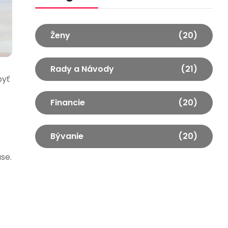
Ženy
(20)
Rady a Návody
(21)
byť
Financie
(20)
Bývanie
(20)
se.