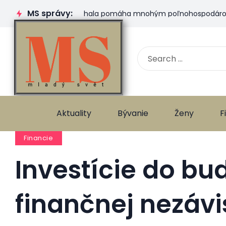
MS správy:
Plachtová hala pomáha mnohým poľnohospodárom. Ktorú 
Aktuality
Bývanie
Ženy
F
Financie
Investície do bu
finančnej nezávis