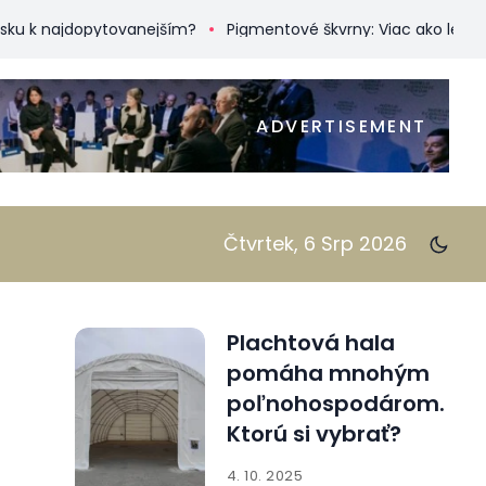
najdopytovanejším?
Pigmentové škvrny: Viac ako len kozmetic
ADVERTISEMENT
Čtvrtek, 6 Srp 2026
Plachtová hala
pomáha mnohým
poľnohospodárom.
Ktorú si vybrať?
4. 10. 2025