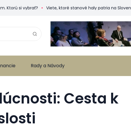
si vybrať?
Viete, ktoré stanové haly patria na Slovensku k 
inancie
Rady a Návody
dúcnosti: Cesta k
losti