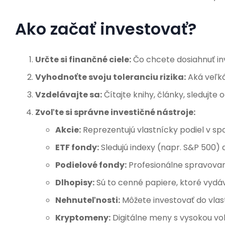
Ako začať investovať?
Určte si finančné ciele:
Čo chcete dosiahnuť i
Vyhodnoťte svoju toleranciu rizika:
Aká veľká
Vzdelávajte sa:
Čítajte knihy, články, sledujte
Zvoľte si správne investičné nástroje:
Akcie:
Reprezentujú vlastnícky podiel v spo
ETF fondy:
Sledujú indexy (napr. S&P 500) a
Podielové fondy:
Profesionálne spravované
Dlhopisy:
Sú to cenné papiere, ktoré vydáv
Nehnuteľnosti:
Môžete investovať do vlast
Kryptomeny:
Digitálne meny s vysokou vola