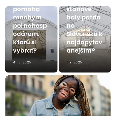
hala
Viete, ktoré
pomáha
stanové
mnohým
haly patria
poľnohosp
na
odárom.
Slovensku k
Ktorú si
najdopytov
vybrať?
anejším?
4. 10. 2025
1. 9. 2025