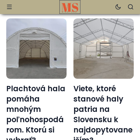
Viete, ktoré
Pigmentové
stanové haly
škvrny: Viac
patria na
ako len
Slovensku k
kozmetický
najdopytovane
problém