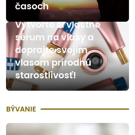
časoch
Vytvorte si vlastné
sérum na vlasy a
doprajte svojim
vlasom prírodnú
starostlivosť!
BÝVANIE