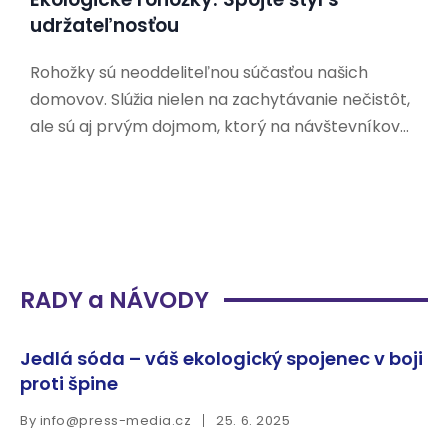
udržateľnosťou
Rohožky sú neoddeliteľnou súčasťou našich
domovov. Slúžia nielen na zachytávanie nečistôt,
ale sú aj prvým dojmom, ktorý na návštevníkov
zanecháme. V dnešnej dobe, keď sa čoraz viac
ľudí zaujíma o udržateľnosť a ochranu životného
prostredia, hľadajú aj ekologické alternatívy k
tradičným rohožkám. Prečo si vybrať
RADY a NÁVODY
Jedlá sóda – váš ekologický spojenec v boji
proti špine
By
info@press-media.cz
25. 6. 2025