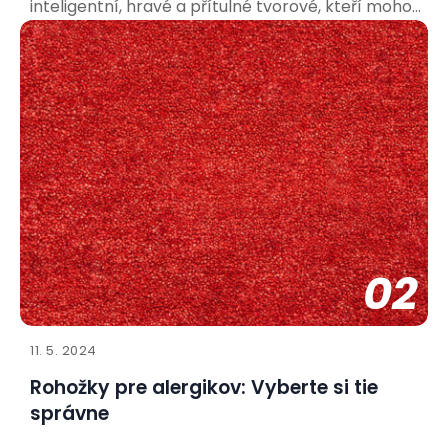
inteligentní, hravé a přítulné tvorové, kteří mohou
přinést do vašeho života spoustu radosti. Aby bylo
soužití co nejpříjemnější pro vás i vašeho nového
spolubydlícího, je důležité připravit se a vytvořit
mu vhodné
02
11. 5. 2024
Rohožky pre alergikov: Vyberte si tie
správne