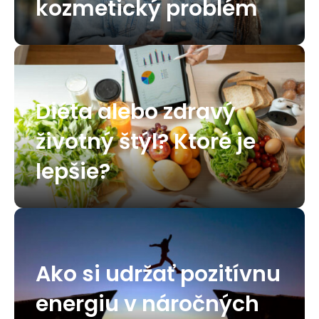
kozmetický problém
Diéta alebo zdravý
životný štýl? Ktoré je
lepšie?
Ako si udržať pozitívnu
energiu v náročných