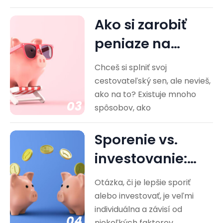
Ako si zarobiť
peniaze na
cestovanie?
Chceš si splniť svoj
Praktické rady
cestovateľský sen, ale nevieš,
ako na to? Existuje mnoho
03
spôsobov, ako
Sporenie vs.
investovanie:
Ktorá cesta je
Otázka, či je lepšie sporiť
pre vás…
alebo investovať, je veľmi
individuálna a závisí od
04
niekoľkých faktorov,