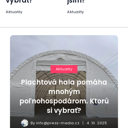
jším?
Ženy
Aktuality
Aktuality
Plachtová hala pomáha
mnohým
poľnohospodárom. Ktorú
si vybrať?
By
info@press-media.cz
4. 10. 2025