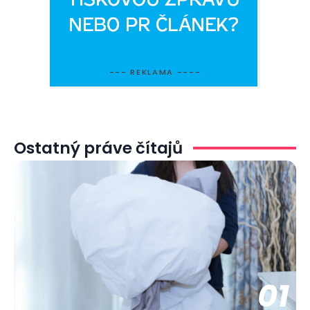
--- REKLAMA ----
Ostatný práve čítajů
01