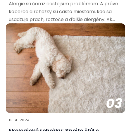
Alergie sú čoraz častejším problémom. A práve
koberce a rohožky sú často miestami, kde sa
usadzuje prach, roztoče a ďalšie alergény. Ak
trpíte alergiami, výber správnej rohožky je kľúčový
pre vaše zdravie a pohodu. Aké materiály sú
najvhodnejšie pre alergikov? Pri výbere rohožky
pre alergikov
03
13. 4. 2024
Ekologické rohožky: Spojte štýl s