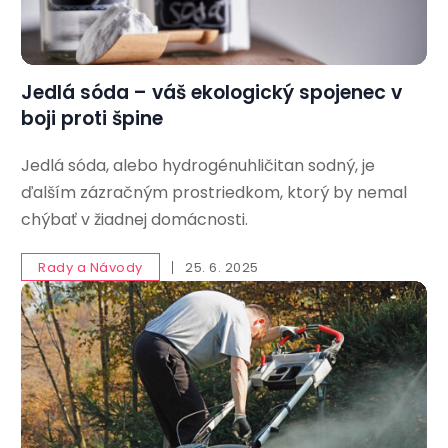
Jedlá sóda – váš ekologický spojenec v
boji proti špine
Jedlá sóda, alebo hydrogénuhličitan sodný, je
ďalším zázračným prostriedkom, ktorý by nemal
chýbať v žiadnej domácnosti.
Rady a Návody
25. 6. 2025