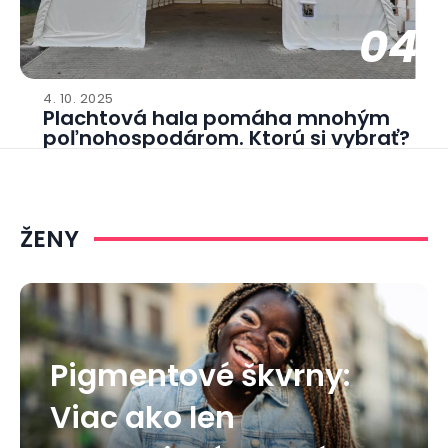
04
4. 10. 2025
Plachtová hala pomáha mnohým
poľnohospodárom. Ktorú si vybrať?
ŽENY
Pigmentové škvrny:
Viac ako len