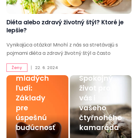
Diéta alebo zdravý životný štýl? Ktoré je
lepšie?
Vynikajúca otázka! Mnohí z nás sa stretávajú s
Finančná
pojmami diéta a zdravý životný štýl a často
gramotnos
Mačka v
ť pre
byte:
Ženy
22. 6. 2024
mladých
Spokojný
ľudí:
život pro
Základy
vás i
pre
vašeho
úspešnú
čtyřnohého
budúcnosť
kamaráda