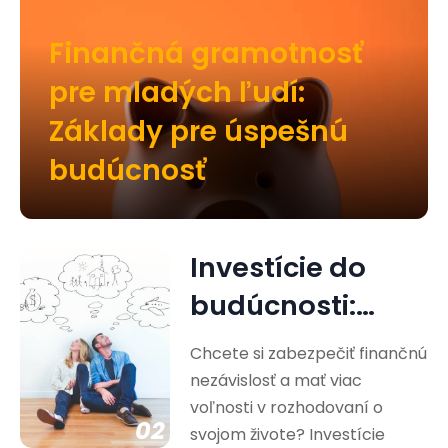
Finančná gramotnosť
pre mladých ľudí:
Základy pre úspešnú
budúcnosť
Investície do
budúcnosti:
Cesta k
Chcete si zabezpečiť finančnú
finančnej
nezávislosť a mať viac
voľnosti v rozhodovaní o
nezávislosti
02
svojom živote? Investície