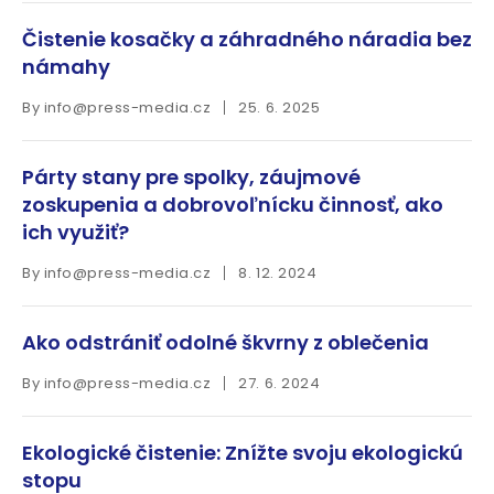
Čistenie kosačky a záhradného náradia bez
námahy
By
info@press-media.cz
25. 6. 2025
Párty stany pre spolky, záujmové
zoskupenia a dobrovoľnícku činnosť, ako
ich využiť?
By
info@press-media.cz
8. 12. 2024
Ako odstrániť odolné škvrny z oblečenia
By
info@press-media.cz
27. 6. 2024
Ekologické čistenie: Znížte svoju ekologickú
stopu