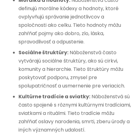
Morálka a hodnoty:
Náboženstvá často
definujú morálne kódexy a hodnoty, ktoré
ovplyvňujú správanie jednotlivcov a
spoločnosti ako celku. Tieto hodnoty môžu
zahŕňať pojmy ako dobro, zlo, láska,
spravodlivosť a odpustenie.
Sociálne štruktúry:
Náboženstvá často
vytvárajú sociálne štruktúry, ako sú cirkvi,
komunity a hierarchie. Tieto štruktúry môžu
poskytovať podporu, zmysel pre
spolupatričnosť a usmernenie pre veriacich.
Kultúrne tradície a sviatky:
Náboženstvá sú
často spojené s rôznymi kultúrnymi tradíciami,
sviatkami a rituálmi. Tieto tradície môžu
zahŕňať oslavy narodenia, smrti, zberu úrody a
iných významných udalostí.