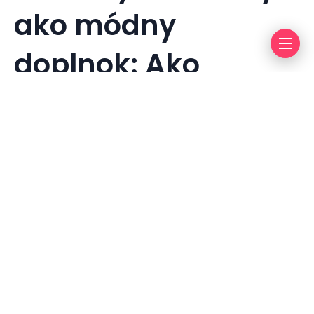
ako módny
doplnok: Ako
vytvoriť štýlový
vstup a okná
By
info@press-media.cz
2. 1. 2024
1 mins read