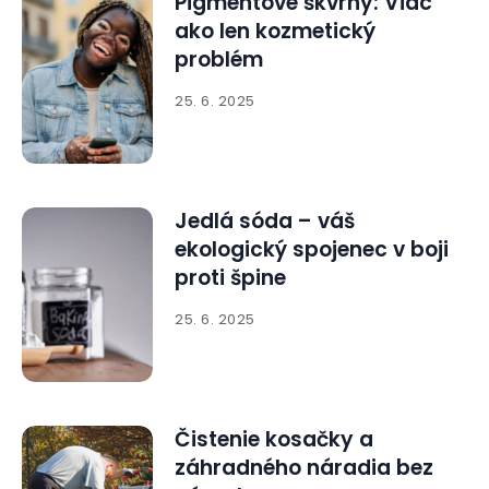
Pigmentové škvrny: Viac
ako len kozmetický
problém
25. 6. 2025
Jedlá sóda – váš
ekologický spojenec v boji
proti špine
25. 6. 2025
Čistenie kosačky a
záhradného náradia bez