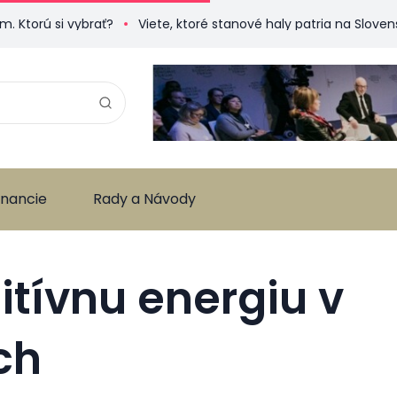
si vybrať?
Viete, ktoré stanové haly patria na Slovensku k 
inancie
Rady a Návody
itívnu energiu v
ch