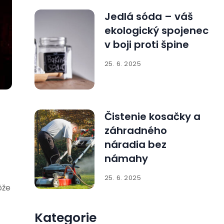
Jedlá sóda – váš
ekologický spojenec
v boji proti špine
25. 6. 2025
Čistenie kosačky a
záhradného
náradia bez
námahy
25. 6. 2025
ôže
Kategorie