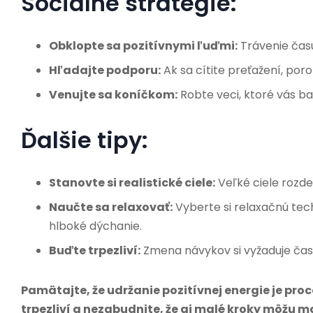
Sociálne stratégie:
Obklopte sa pozitívnymi ľuďmi:
Trávenie času
Hľadajte podporu:
Ak sa cítite preťažení, por
Venujte sa koníčkom:
Robte veci, ktoré vás ba
Ďalšie tipy:
Stanovte si realistické ciele:
Veľké ciele rozde
Naučte sa relaxovať:
Vyberte si relaxačnú tech
hlboké dýchanie.
Buďte trpezliví:
Zmena návykov si vyžaduje čas.
Pamätajte, že udržanie pozitívnej energie je proce
trpezliví a nezabudnite, že aj malé kroky môžu ma