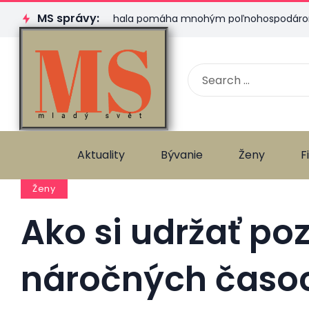
MS správy:
Plachtová hala pomáha mnohým poľnohospodárom. Ktorú 
Aktuality
Bývanie
Ženy
F
Ženy
Ako si udržať poz
náročných časo