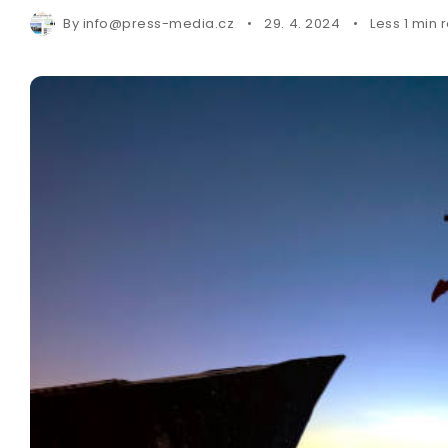
By
info@press-media.cz
29. 4. 2024
Less 1 min 