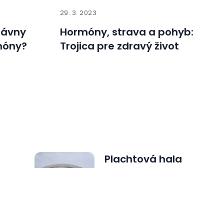
29. 3. 2023
rávny
Hormóny, strava a pohyb:
móny?
Trojica pre zdravý život
Plachtová hala
pomáha mnohým
poľnohospodárom.
Ktorú si vybrať?
4. 10. 2025