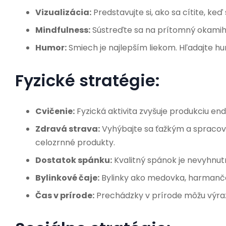
Vizualizácia:
Predstavujte si, ako sa cítite, keď 
Mindfulness:
Sústreďte sa na prítomný okamih a
Humor:
Smiech je najlepším liekom. Hľadajte h
Fyzické stratégie:
Cvičenie:
Fyzická aktivita zvyšuje produkciu end
Zdravá strava:
Vyhýbajte sa ťažkým a spracov
celozrnné produkty.
Dostatok spánku:
Kvalitný spánok je nevyhnut
Bylinkové čaje:
Bylinky ako medovka, harmanče
Čas v prírode:
Prechádzky v prírode môžu výraz