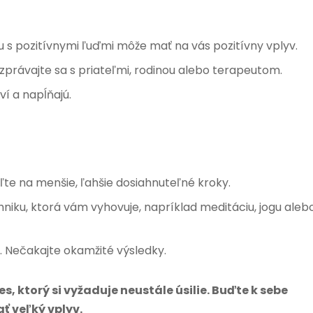
 s pozitívnymi ľuďmi môže mať na vás pozitívny vplyv.
ozprávajte sa s priateľmi, rodinou alebo terapeutom.
ví a napĺňajú.
ľte na menšie, ľahšie dosiahnuteľné kroky.
niku, ktorá vám vyhovuje, napríklad meditáciu, jogu aleb
 Nečakajte okamžité výsledky.
s, ktorý si vyžaduje neustále úsilie. Buďte k sebe
ť veľký vplyv.