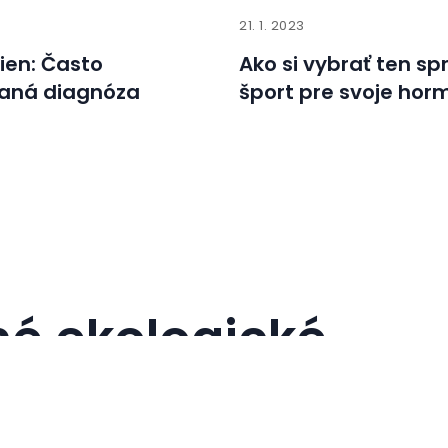
21. 1. 2023
ien: Často
Ako si vybrať ten sp
daná diagnóza
šport pre svoje hor
tné ekologické