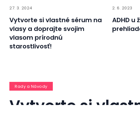
27. 3. 2024
2. 6. 2023
Vytvorte si vlastné sérum na
ADHD u ž
vlasy a doprajte svojim
prehlia
vlasom prírodnú
starostlivosť!
Rady a Návody
Vytvorte si vlas
čistiace obrúsky