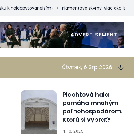
najdopytovanejším?
Pigmentové škvrny: Viac ako len kozmeti
ADVERTISEMENT
Čtvrtek, 6 Srp 2026
Plachtová hala
pomáha mnohým
poľnohospodárom.
Ktorú si vybrať?
4. 10. 2025