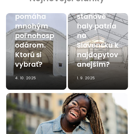
hala
Viete, ktoré
pomáha
stanové
mnohým
haly patria
poľnohosp
na
odárom.
Slovensku k
Ktorú si
najdopytov
vybrať?
anejším?
4. 10. 2025
1. 9. 2025