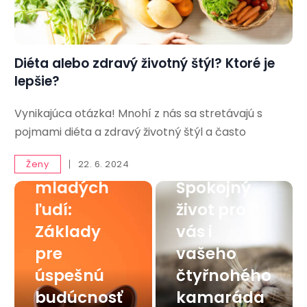
Diéta alebo zdravý životný štýl? Ktoré je
lepšie?
Vynikajúca otázka! Mnohí z nás sa stretávajú s
Finančná
pojmami diéta a zdravý životný štýl a často
gramotnos
Mačka v
ť pre
byte:
Ženy
22. 6. 2024
mladých
Spokojný
ľudí:
život pro
Základy
vás i
pre
vašeho
úspešnú
čtyřnohého
budúcnosť
kamaráda