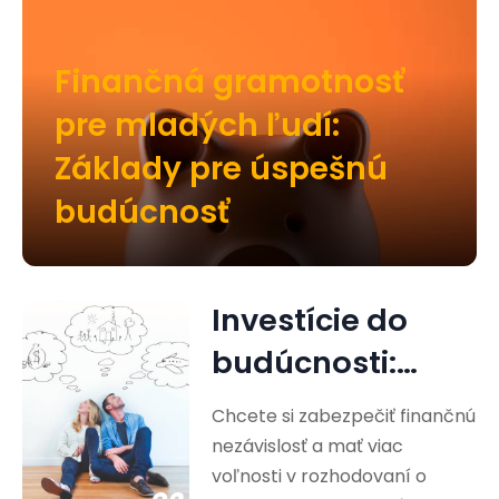
Finančná gramotnosť
pre mladých ľudí:
Základy pre úspešnú
budúcnosť
Investície do
budúcnosti:
Cesta k
Chcete si zabezpečiť finančnú
finančnej
nezávislosť a mať viac
voľnosti v rozhodovaní o
nezávislosti