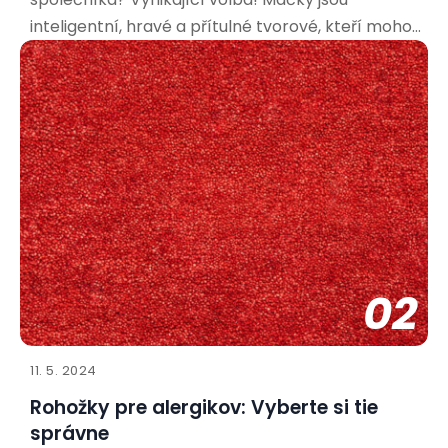
inteligentní, hravé a přítulné tvorové, kteří mohou
přinést do vašeho života spoustu radosti. Aby bylo
soužití co nejpříjemnější pro vás i vašeho nového
spolubydlícího, je důležité připravit se a vytvořit
mu vhodné
02
11. 5. 2024
Rohožky pre alergikov: Vyberte si tie
správne