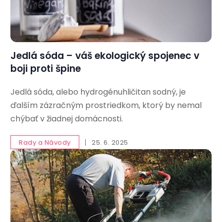
Jedlá sóda – váš ekologický spojenec v
boji proti špine
Jedlá sóda, alebo hydrogénuhličitan sodný, je
ďalším zázračným prostriedkom, ktorý by nemal
chýbať v žiadnej domácnosti.
Rady a Návody
25. 6. 2025