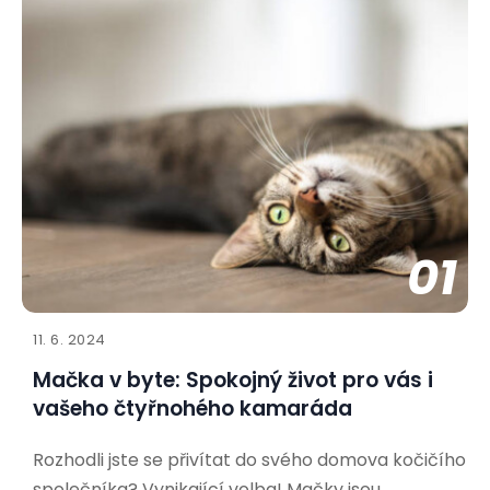
01
11. 6. 2024
Mačka v byte: Spokojný život pro vás i
vašeho čtyřnohého kamaráda
Rozhodli jste se přivítat do svého domova kočičího
společníka? Vynikající volba! Mačky jsou