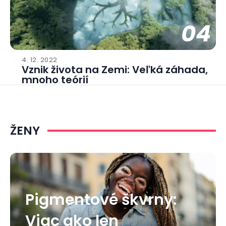
04
4. 12. 2022
Vznik života na Zemi: Veľká záhada,
mnoho teórií
ŽENY
Pigmentové škvrny:
Viac ako len