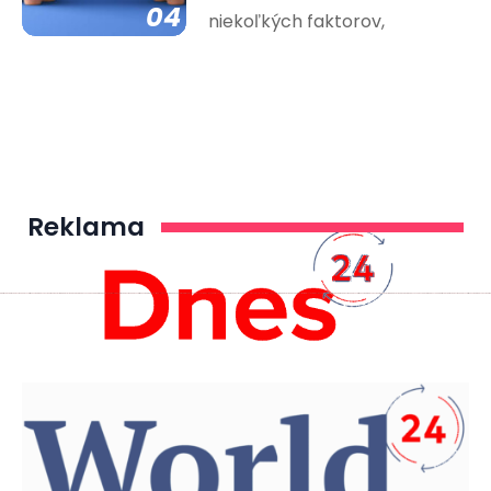
04
niekoľkých faktorov,
Reklama