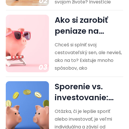
02
svojom živote? Investície
Ako si zarobiť
peniaze na
cestovanie?
Chceš si splniť svoj
Praktické rady
cestovateľský sen, ale nevieš,
ako na to? Existuje mnoho
03
spôsobov, ako
Sporenie vs.
investovanie:
Ktorá cesta je
Otázka, či je lepšie sporiť
pre vás…
alebo investovať, je veľmi
individuálna a závisí od