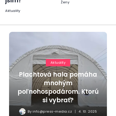
jším?
Ženy
Aktuality
Aktuality
Plachtová hala pomáha
mnohým
poľnohospodárom. Ktorú
si vybrať?
By
info@press-media.cz
4. 10. 2025