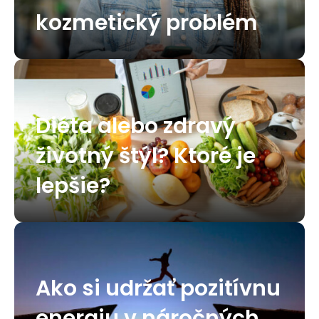
kozmetický problém
Diéta alebo zdravý
životný štýl? Ktoré je
lepšie?
Ako si udržať pozitívnu
energiu v náročných