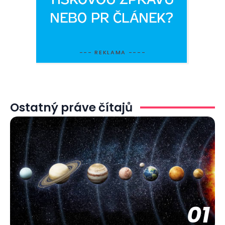
--- REKLAMA ----
Ostatný práve čítajů
01