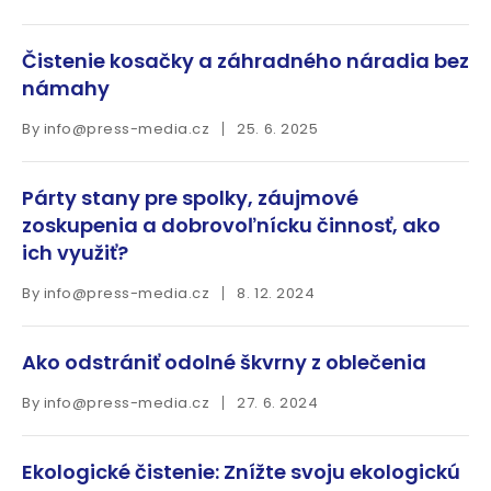
Čistenie kosačky a záhradného náradia bez
námahy
By
info@press-media.cz
25. 6. 2025
Párty stany pre spolky, záujmové
zoskupenia a dobrovoľnícku činnosť, ako
ich využiť?
By
info@press-media.cz
8. 12. 2024
Ako odstrániť odolné škvrny z oblečenia
By
info@press-media.cz
27. 6. 2024
Ekologické čistenie: Znížte svoju ekologickú