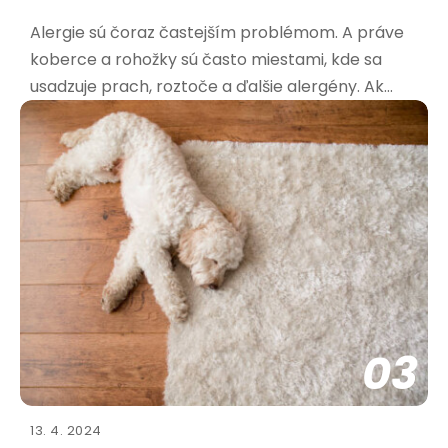
Alergie sú čoraz častejším problémom. A práve
koberce a rohožky sú často miestami, kde sa
usadzuje prach, roztoče a ďalšie alergény. Ak
trpíte alergiami, výber správnej rohožky je kľúčový
pre vaše zdravie a pohodu. Aké materiály sú
najvhodnejšie pre alergikov? Pri výbere rohožky
pre alergikov
03
13. 4. 2024