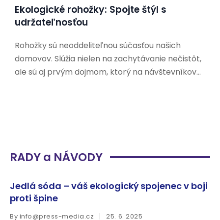
Ekologické rohožky: Spojte štýl s
udržateľnosťou
Rohožky sú neoddeliteľnou súčasťou našich
domovov. Slúžia nielen na zachytávanie nečistôt,
ale sú aj prvým dojmom, ktorý na návštevníkov
zanecháme. V dnešnej dobe, keď sa čoraz viac
ľudí zaujíma o udržateľnosť a ochranu životného
prostredia, hľadajú aj ekologické alternatívy k
tradičným rohožkám. Prečo si vybrať
RADY a NÁVODY
Jedlá sóda – váš ekologický spojenec v boji
proti špine
By
info@press-media.cz
25. 6. 2025