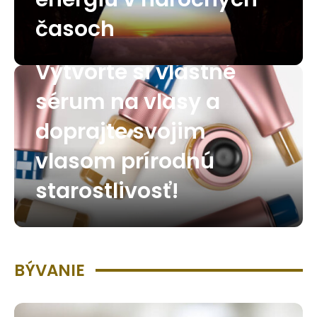
časoch
Vytvorte si vlastné
sérum na vlasy a
doprajte svojim
vlasom prírodnú
starostlivosť!
BÝVANIE