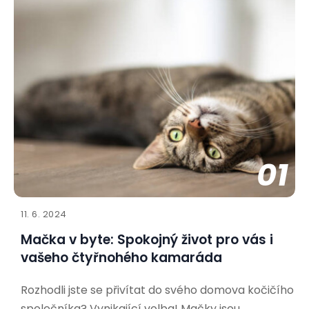
01
11. 6. 2024
Mačka v byte: Spokojný život pro vás i
vašeho čtyřnohého kamaráda
Rozhodli jste se přivítat do svého domova kočičího
společníka? Vynikající volba! Mačky jsou