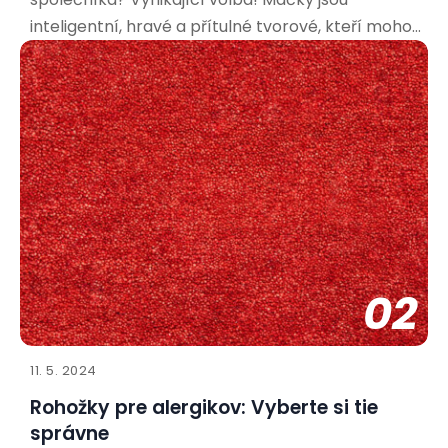
inteligentní, hravé a přítulné tvorové, kteří mohou
přinést do vašeho života spoustu radosti. Aby bylo
soužití co nejpříjemnější pro vás i vašeho nového
spolubydlícího, je důležité připravit se a vytvořit
mu vhodné
02
11. 5. 2024
Rohožky pre alergikov: Vyberte si tie
správne