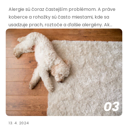
Alergie sú čoraz častejším problémom. A práve
koberce a rohožky sú často miestami, kde sa
usadzuje prach, roztoče a ďalšie alergény. Ak
trpíte alergiami, výber správnej rohožky je kľúčový
pre vaše zdravie a pohodu. Aké materiály sú
najvhodnejšie pre alergikov? Pri výbere rohožky
pre alergikov
03
13. 4. 2024