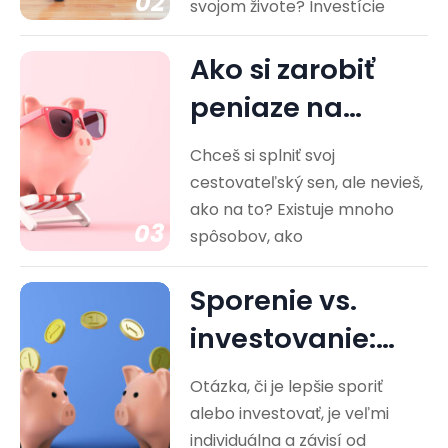
02
svojom živote? Investície
Ako si zarobiť
peniaze na
cestovanie?
Chceš si splniť svoj
Praktické rady
cestovateľský sen, ale nevieš,
ako na to? Existuje mnoho
03
spôsobov, ako
Sporenie vs.
investovanie:
Ktorá cesta je
Otázka, či je lepšie sporiť
pre vás…
alebo investovať, je veľmi
individuálna a závisí od