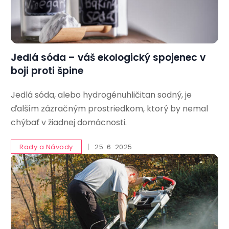
Jedlá sóda – váš ekologický spojenec v
boji proti špine
Jedlá sóda, alebo hydrogénuhličitan sodný, je
ďalším zázračným prostriedkom, ktorý by nemal
chýbať v žiadnej domácnosti.
Rady a Návody
25. 6. 2025