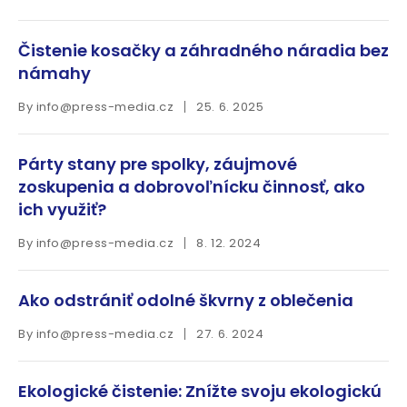
Čistenie kosačky a záhradného náradia bez
námahy
By
info@press-media.cz
25. 6. 2025
Párty stany pre spolky, záujmové
zoskupenia a dobrovoľnícku činnosť, ako
ich využiť?
By
info@press-media.cz
8. 12. 2024
Ako odstrániť odolné škvrny z oblečenia
By
info@press-media.cz
27. 6. 2024
Ekologické čistenie: Znížte svoju ekologickú