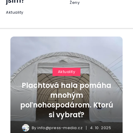
jším?
Ženy
Aktuality
Aktuality
Plachtová hala pomáha
mnohým
poľnohospodárom. Ktorú
si vybrať?
By
info@press-media.cz
4. 10. 2025