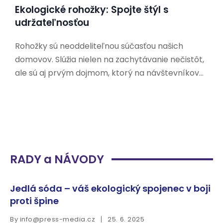
Ekologické rohožky: Spojte štýl s
udržateľnosťou
Rohožky sú neoddeliteľnou súčasťou našich
domovov. Slúžia nielen na zachytávanie nečistôt,
ale sú aj prvým dojmom, ktorý na návštevníkov
zanecháme. V dnešnej dobe, keď sa čoraz viac
ľudí zaujíma o udržateľnosť a ochranu životného
prostredia, hľadajú aj ekologické alternatívy k
tradičným rohožkám. Prečo si vybrať
RADY a NÁVODY
Jedlá sóda – váš ekologický spojenec v boji
proti špine
By
info@press-media.cz
25. 6. 2025