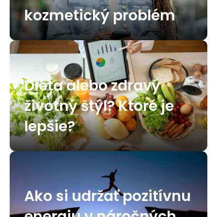
kozmetický problém
Diéta alebo zdravý
životný štýl? Ktoré je
lepšie?
Ako si udržať pozitívnu
energiu v náročných