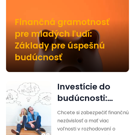
Finančná gramotnosť
pre mladých ľudí:
Základy pre úspešnú
budúcnosť
Investície do
budúcnosti:
Cesta k
Chcete si zabezpečiť finančnú
finančnej
nezávislosť a mať viac
voľnosti v rozhodovaní o
nezávislosti