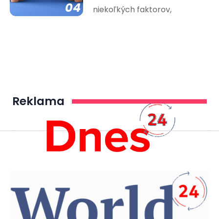
04
niekoľkých faktorov,
Reklama