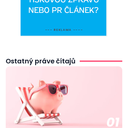
--- REKLAMA ----
Ostatný práve čítajů
01