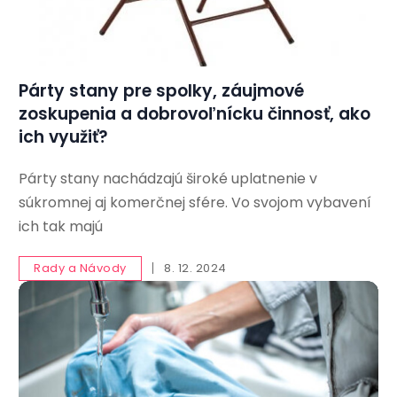
Párty stany pre spolky, záujmové
zoskupenia a dobrovoľnícku činnosť, ako
ich využiť?
Párty stany nachádzajú široké uplatnenie v
súkromnej aj komerčnej sfére. Vo svojom vybavení
ich tak majú
Rady a Návody
8. 12. 2024