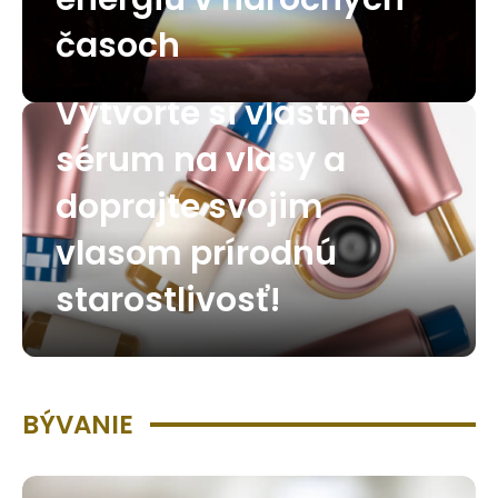
časoch
Vytvorte si vlastné
sérum na vlasy a
doprajte svojim
vlasom prírodnú
starostlivosť!
BÝVANIE