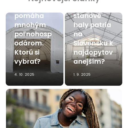
hala
Viete, ktoré
pomáha
stanové
mnohým
haly patria
poľnohosp
na
odárom.
Slovensku k
Ktorú si
najdopytov
vybrať?
anejším?
4. 10. 2025
1. 9. 2025