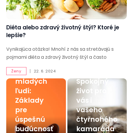
Diéta alebo zdravý životný štýl? Ktoré je
lepšie?
Vynikajúca otázka! Mnohí z nás sa stretávajú s
Finančná
pojmami diéta a zdravý životný štýl a často
gramotnos
Mačka v
ť pre
byte:
Ženy
22. 6. 2024
mladých
Spokojný
ľudí:
život pro
Základy
vás i
pre
vašeho
úspešnú
čtyřnohého
budúcnosť
kamaráda