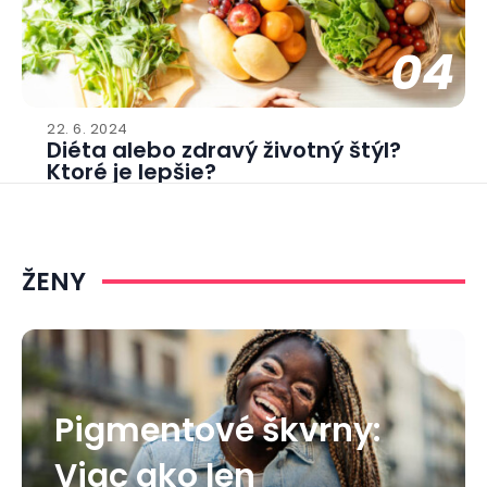
04
22. 6. 2024
Diéta alebo zdravý životný štýl?
Ktoré je lepšie?
ŽENY
Pigmentové škvrny:
Viac ako len