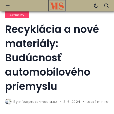
Aktuality
Recyklácia a nové
materiály:
Budúcnosť
automobilového
priemyslu
By
info@press-media.cz
3. 6. 2024
Less 1 min read