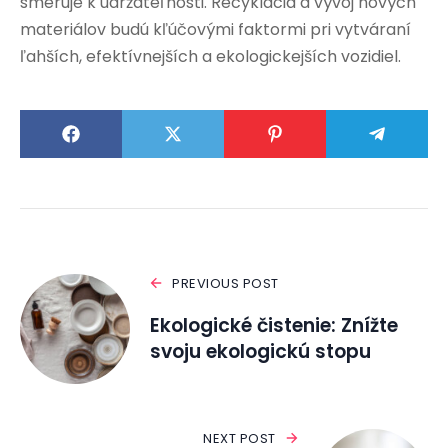
smeruje k udržateľnosti. Recyklácia a vývoj nových
materiálov budú kľúčovými faktormi pri vytváraní
ľahších, efektívnejších a ekologickejších vozidiel.
PREVIOUS POST
Ekologické čistenie: Znížte
svoju ekologickú stopu
NEXT POST