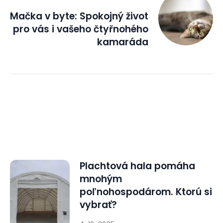
Mačka v byte: Spokojný život
pro vás i vašeho čtyřnohého
kamaráda
Plachtová hala pomáha
mnohým
poľnohospodárom. Ktorú si
vybrať?