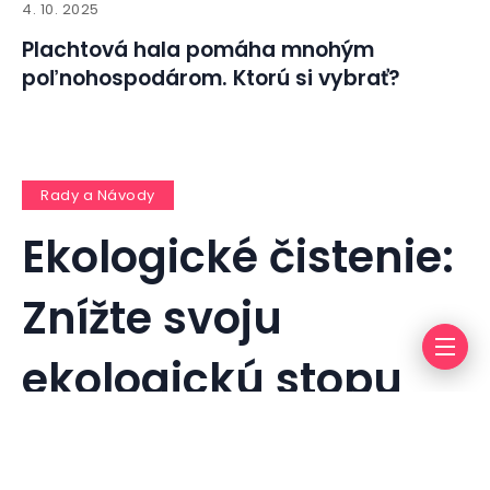
4. 10. 2025
Plachtová hala pomáha mnohým
poľnohospodárom. Ktorú si vybrať?
Rady a Návody
Ekologické čistenie:
Znížte svoju
ekologickú stopu
By
info@press-media.cz
23. 5. 2024
1 mins read