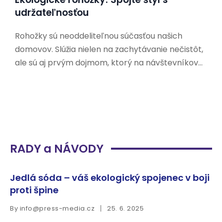
udržateľnosťou
Rohožky sú neoddeliteľnou súčasťou našich
domovov. Slúžia nielen na zachytávanie nečistôt,
ale sú aj prvým dojmom, ktorý na návštevníkov
zanecháme. V dnešnej dobe, keď sa čoraz viac
ľudí zaujíma o udržateľnosť a ochranu životného
prostredia, hľadajú aj ekologické alternatívy k
tradičným rohožkám. Prečo si vybrať
RADY a NÁVODY
Jedlá sóda – váš ekologický spojenec v boji
proti špine
By
info@press-media.cz
25. 6. 2025