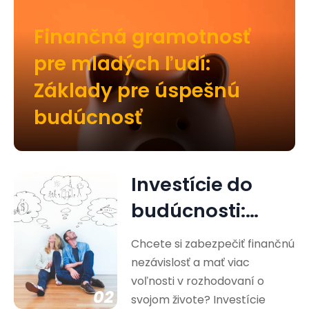
Finančná gramotnosť
pre mladých ľudí:
Základy pre úspešnú
budúcnosť
Investície do
budúcnosti:
Cesta k
Chcete si zabezpečiť finančnú
finančnej
nezávislosť a mať viac
voľnosti v rozhodovaní o
nezávislosti
02
svojom živote? Investície