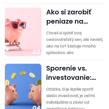
Ako si zarobiť
peniaze na
cestovanie?
Chceš si splniť svoj
Praktické rady
cestovateľský sen, ale nevieš,
ako na to? Existuje mnoho
03
spôsobov, ako
Sporenie vs.
investovanie:
Ktorá cesta je
Otázka, či je lepšie sporiť
pre vás…
alebo investovať, je veľmi
individuálna a závisí od
04
niekoľkých faktorov,