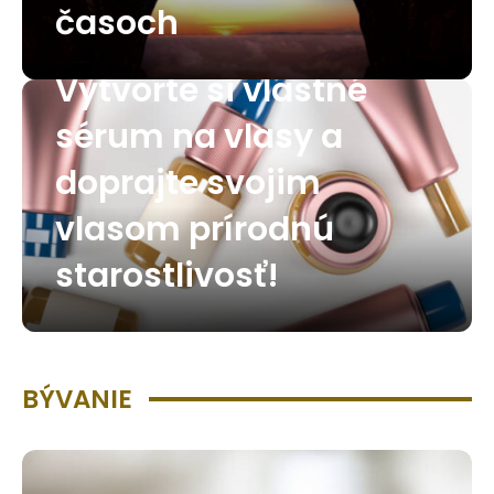
časoch
Vytvorte si vlastné
sérum na vlasy a
doprajte svojim
vlasom prírodnú
starostlivosť!
BÝVANIE