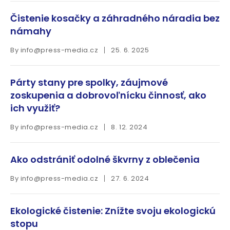
Čistenie kosačky a záhradného náradia bez
námahy
By
info@press-media.cz
25. 6. 2025
Párty stany pre spolky, záujmové
zoskupenia a dobrovoľnícku činnosť, ako
ich využiť?
By
info@press-media.cz
8. 12. 2024
Ako odstrániť odolné škvrny z oblečenia
By
info@press-media.cz
27. 6. 2024
Ekologické čistenie: Znížte svoju ekologickú
stopu