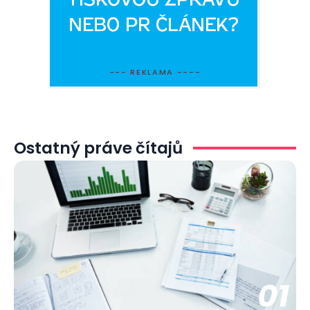
--- REKLAMA ----
Ostatný práve čítajů
01