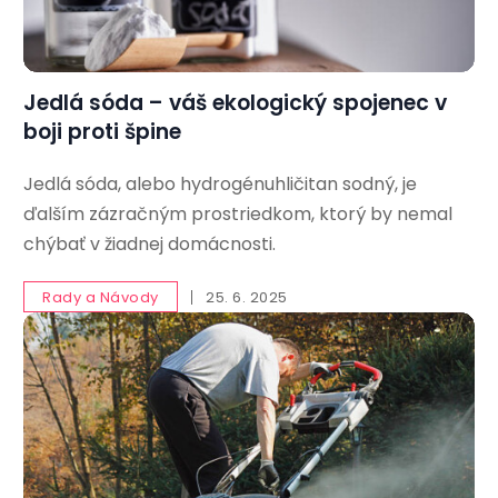
Jedlá sóda – váš ekologický spojenec v
boji proti špine
Jedlá sóda, alebo hydrogénuhličitan sodný, je
ďalším zázračným prostriedkom, ktorý by nemal
chýbať v žiadnej domácnosti.
Rady a Návody
25. 6. 2025