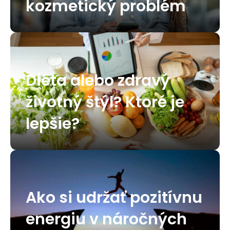
kozmetický problém
Diéta alebo zdravý
životný štýl? Ktoré je
lepšie?
Ako si udržať pozitívnu
energiu v náročných