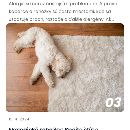
Alergie sú čoraz častejším problémom. A práve
koberce a rohožky sú často miestami, kde sa
usadzuje prach, roztoče a ďalšie alergény. Ak
trpíte alergiami, výber správnej rohožky je kľúčový
pre vaše zdravie a pohodu. Aké materiály sú
najvhodnejšie pre alergikov? Pri výbere rohožky
pre alergikov
03
13. 4. 2024
Ekologické rohožky: Spojte štýl s