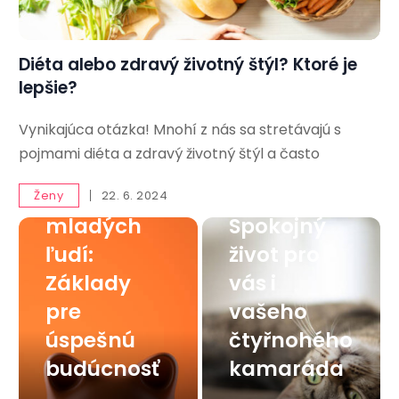
Diéta alebo zdravý životný štýl? Ktoré je
lepšie?
Vynikajúca otázka! Mnohí z nás sa stretávajú s
Finančná
pojmami diéta a zdravý životný štýl a často
gramotnos
Mačka v
ť pre
byte:
Ženy
22. 6. 2024
mladých
Spokojný
ľudí:
život pro
Základy
vás i
pre
vašeho
úspešnú
čtyřnohého
budúcnosť
kamaráda