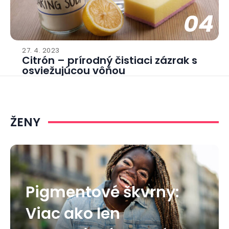
04
27. 4. 2023
Citrón – prírodný čistiaci zázrak s
osviežujúcou vôňou
ŽENY
Pigmentové škvrny:
Viac ako len