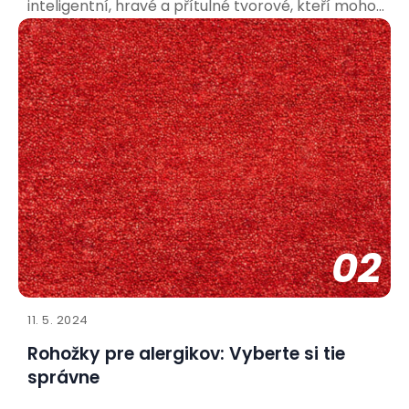
inteligentní, hravé a přítulné tvorové, kteří mohou
přinést do vašeho života spoustu radosti. Aby bylo
soužití co nejpříjemnější pro vás i vašeho nového
spolubydlícího, je důležité připravit se a vytvořit
mu vhodné
02
11. 5. 2024
Rohožky pre alergikov: Vyberte si tie
správne