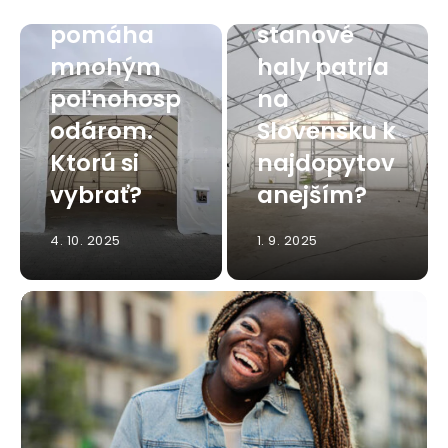
hala
Viete, ktoré
pomáha
stanové
mnohým
haly patria
poľnohosp
na
odárom.
Slovensku k
Ktorú si
najdopytov
vybrať?
anejším?
4. 10. 2025
1. 9. 2025