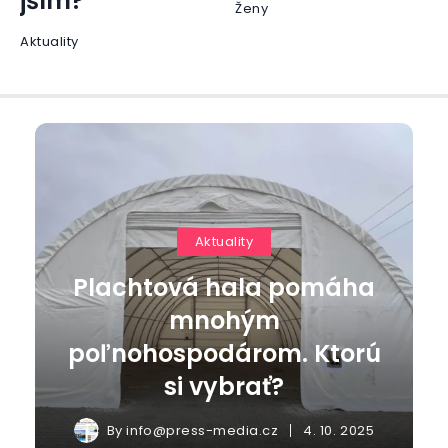
jším?
Ženy
Aktuality
Aktuality
Plachtová hala pomáha
mnohým
poľnohospodárom. Ktorú
si vybrať?
By
info@press-media.cz
4. 10. 2025