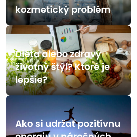
kozmetický problém
Diéta alebo zdravý
životný štýl? Ktoré je
lepšie?
Ako si udržať pozitívnu
energiu v náročných