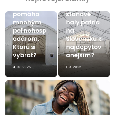
hala
Viete, ktoré
pomáha
stanové
mnohým
haly patria
poľnohosp
na
odárom.
Slovensku k
Ktorú si
najdopytov
vybrať?
anejším?
4. 10. 2025
1. 9. 2025