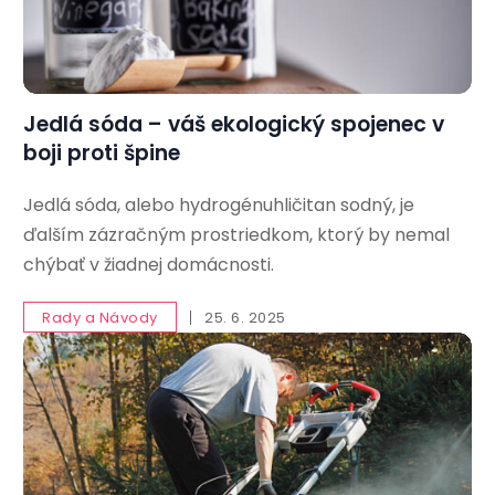
Jedlá sóda – váš ekologický spojenec v
boji proti špine
Jedlá sóda, alebo hydrogénuhličitan sodný, je
ďalším zázračným prostriedkom, ktorý by nemal
chýbať v žiadnej domácnosti.
Rady a Návody
25. 6. 2025