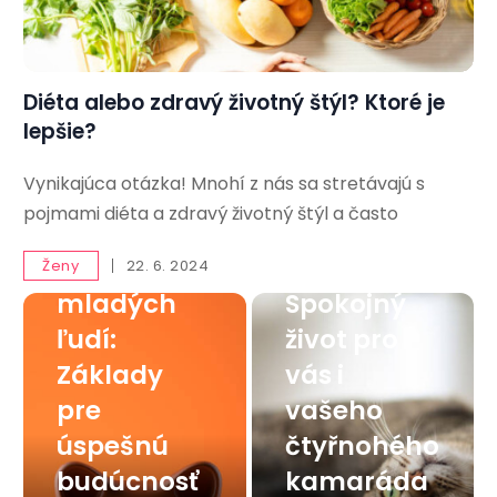
Diéta alebo zdravý životný štýl? Ktoré je
lepšie?
Vynikajúca otázka! Mnohí z nás sa stretávajú s
Finančná
pojmami diéta a zdravý životný štýl a často
gramotnos
Mačka v
ť pre
byte:
Ženy
22. 6. 2024
mladých
Spokojný
ľudí:
život pro
Základy
vás i
pre
vašeho
úspešnú
čtyřnohého
budúcnosť
kamaráda