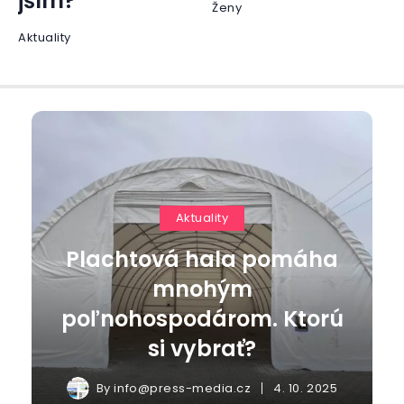
jším?
Ženy
Aktuality
Aktuality
Plachtová hala pomáha
mnohým
poľnohospodárom. Ktorú
si vybrať?
By
info@press-media.cz
4. 10. 2025