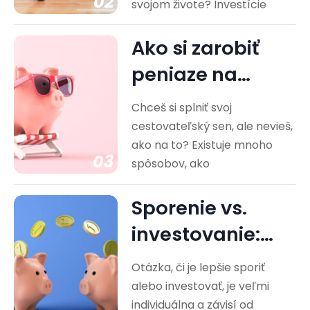
02
svojom živote? Investície
Ako si zarobiť
peniaze na
cestovanie?
Chceš si splniť svoj
Praktické rady
cestovateľský sen, ale nevieš,
ako na to? Existuje mnoho
03
spôsobov, ako
Sporenie vs.
investovanie:
Ktorá cesta je
Otázka, či je lepšie sporiť
pre vás…
alebo investovať, je veľmi
individuálna a závisí od