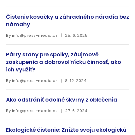
Čistenie kosačky a záhradného náradia bez
námahy
By
info@press-media.cz
25. 6. 2025
Párty stany pre spolky, záujmové
zoskupenia a dobrovoľnícku činnosť, ako
ich využiť?
By
info@press-media.cz
8. 12. 2024
Ako odstrániť odolné škvrny z oblečenia
By
info@press-media.cz
27. 6. 2024
Ekologické čistenie: Znížte svoju ekologickú