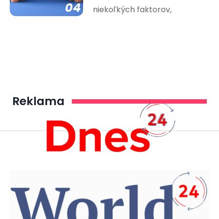
04
niekoľkých faktorov,
Reklama