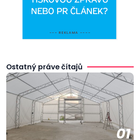
--- REKLAMA ----
Ostatný práve čítajů
01