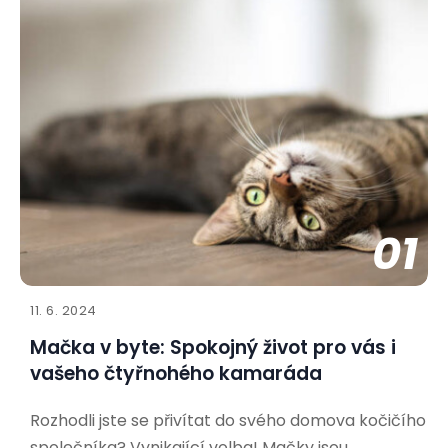
01
11. 6. 2024
Mačka v byte: Spokojný život pro vás i
vašeho čtyřnohého kamaráda
Rozhodli jste se přivítat do svého domova kočičího
společníka? Vynikající volba! Mačky jsou