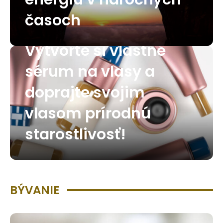
časoch
Vytvorte si vlastné
sérum na vlasy a
doprajte svojim
vlasom prírodnú
starostlivosť!
BÝVANIE