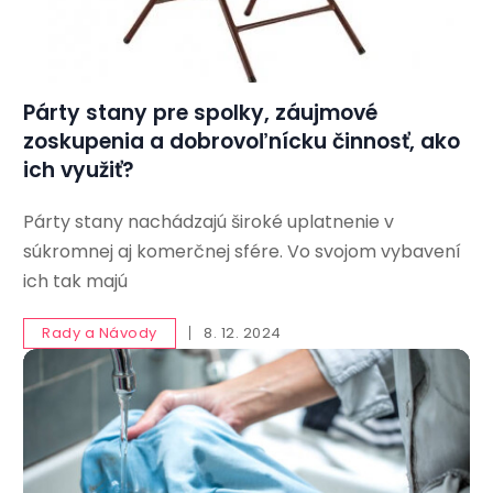
Párty stany pre spolky, záujmové
zoskupenia a dobrovoľnícku činnosť, ako
ich využiť?
Párty stany nachádzajú široké uplatnenie v
súkromnej aj komerčnej sfére. Vo svojom vybavení
ich tak majú
Rady a Návody
8. 12. 2024