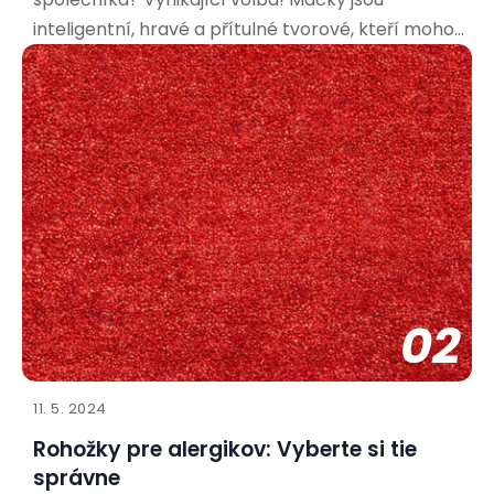
inteligentní, hravé a přítulné tvorové, kteří mohou
přinést do vašeho života spoustu radosti. Aby bylo
soužití co nejpříjemnější pro vás i vašeho nového
spolubydlícího, je důležité připravit se a vytvořit
mu vhodné
02
11. 5. 2024
Rohožky pre alergikov: Vyberte si tie
správne