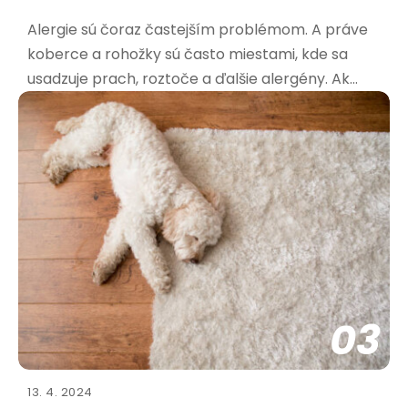
Alergie sú čoraz častejším problémom. A práve
koberce a rohožky sú často miestami, kde sa
usadzuje prach, roztoče a ďalšie alergény. Ak
trpíte alergiami, výber správnej rohožky je kľúčový
pre vaše zdravie a pohodu. Aké materiály sú
najvhodnejšie pre alergikov? Pri výbere rohožky
pre alergikov
03
13. 4. 2024