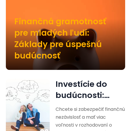
Finančná gramotnosť
pre mladých ľudí:
Základy pre úspešnú
budúcnosť
Investície do
budúcnosti:
Cesta k
Chcete si zabezpečiť finančnú
finančnej
nezávislosť a mať viac
voľnosti v rozhodovaní o
nezávislosti