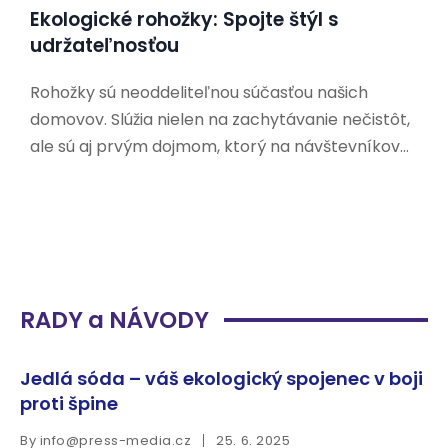
Ekologické rohožky: Spojte štýl s
udržateľnosťou
Rohožky sú neoddeliteľnou súčasťou našich
domovov. Slúžia nielen na zachytávanie nečistôt,
ale sú aj prvým dojmom, ktorý na návštevníkov
zanecháme. V dnešnej dobe, keď sa čoraz viac
ľudí zaujíma o udržateľnosť a ochranu životného
prostredia, hľadajú aj ekologické alternatívy k
tradičným rohožkám. Prečo si vybrať
RADY a NÁVODY
Jedlá sóda – váš ekologický spojenec v boji
proti špine
By
info@press-media.cz
25. 6. 2025