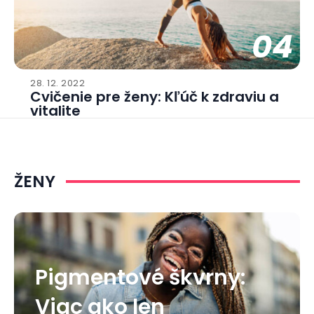
04
28. 12. 2022
Cvičenie pre ženy: Kľúč k zdraviu a
vitalite
ŽENY
Pigmentové škvrny:
Viac ako len