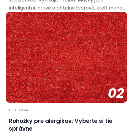
inteligentní, hravé a přítulné tvorové, kteří mohou
přinést do vašeho života spoustu radosti. Aby bylo
soužití co nejpříjemnější pro vás i vašeho nového
spolubydlícího, je důležité připravit se a vytvořit
mu vhodné
02
11. 5. 2024
Rohožky pre alergikov: Vyberte si tie
správne