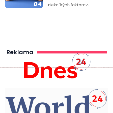
04
niekoľkých faktorov,
Reklama