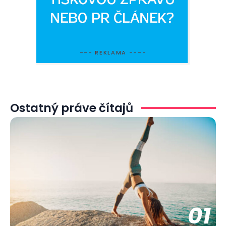
--- REKLAMA ----
Ostatný práve čítajů
01