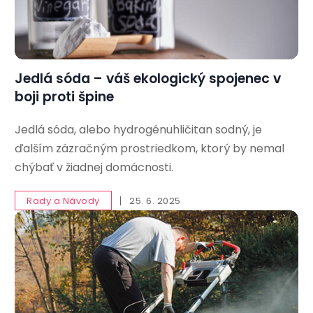
Jedlá sóda – váš ekologický spojenec v
boji proti špine
Jedlá sóda, alebo hydrogénuhličitan sodný, je
ďalším zázračným prostriedkom, ktorý by nemal
chýbať v žiadnej domácnosti.
Rady a Návody
25. 6. 2025