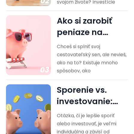
02
svojom živote? Investície
Ako si zarobiť
peniaze na
cestovanie?
Chceš si splniť svoj
Praktické rady
cestovateľský sen, ale nevieš,
ako na to? Existuje mnoho
03
spôsobov, ako
Sporenie vs.
investovanie:
Ktorá cesta je
Otázka, či je lepšie sporiť
pre vás…
alebo investovať, je veľmi
individuálna a závisí od