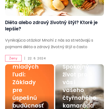
Diéta alebo zdravý životný štýl? Ktoré je
lepšie?
Vynikajúca otázka! Mnohí z nás sa stretávajú s
Finančná
pojmami diéta a zdravý životný štýl a často
gramotnos
Mačka v
ť pre
byte:
Ženy
22. 6. 2024
mladých
Spokojný
ľudí:
život pro
Základy
vás i
pre
vašeho
úspešnú
čtyřnohého
budúcnosť
kamaráda