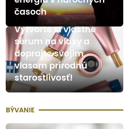
časoch
Vytvorte si vlastné
sérum na vlasy a
doprajte svojim
vlasom prírodnú
starostlivosť!
BÝVANIE