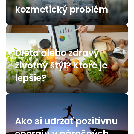
kozmetický problém
Diéta alebo zdravý
životný štýl? Ktoré je
lepšie?
Ako si udržať pozitívnu
energiu v náročných