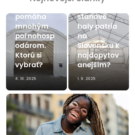
hala
Viete, ktoré
pomáha
stanové
mnohým
haly patria
poľnohosp
na
odárom.
Slovensku k
Ktorú si
najdopytov
vybrať?
anejším?
4. 10. 2025
1. 9. 2025