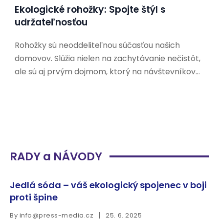
Ekologické rohožky: Spojte štýl s
udržateľnosťou
Rohožky sú neoddeliteľnou súčasťou našich
domovov. Slúžia nielen na zachytávanie nečistôt,
ale sú aj prvým dojmom, ktorý na návštevníkov
zanecháme. V dnešnej dobe, keď sa čoraz viac
ľudí zaujíma o udržateľnosť a ochranu životného
prostredia, hľadajú aj ekologické alternatívy k
tradičným rohožkám. Prečo si vybrať
RADY a NÁVODY
Jedlá sóda – váš ekologický spojenec v boji
proti špine
By
info@press-media.cz
25. 6. 2025