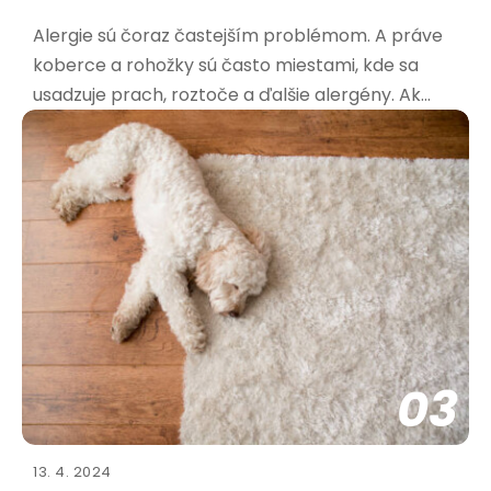
Alergie sú čoraz častejším problémom. A práve
koberce a rohožky sú často miestami, kde sa
usadzuje prach, roztoče a ďalšie alergény. Ak
trpíte alergiami, výber správnej rohožky je kľúčový
pre vaše zdravie a pohodu. Aké materiály sú
najvhodnejšie pre alergikov? Pri výbere rohožky
pre alergikov
03
13. 4. 2024