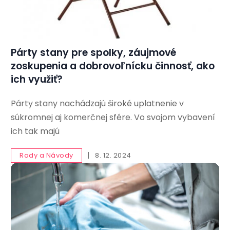
Párty stany pre spolky, záujmové
zoskupenia a dobrovoľnícku činnosť, ako
ich využiť?
Párty stany nachádzajú široké uplatnenie v
súkromnej aj komerčnej sfére. Vo svojom vybavení
ich tak majú
Rady a Návody
8. 12. 2024