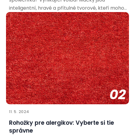
inteligentní, hravé a přítulné tvorové, kteří mohou
přinést do vašeho života spoustu radosti. Aby bylo
soužití co nejpříjemnější pro vás i vašeho nového
spolubydlícího, je důležité připravit se a vytvořit
mu vhodné
02
11. 5. 2024
Rohožky pre alergikov: Vyberte si tie
správne