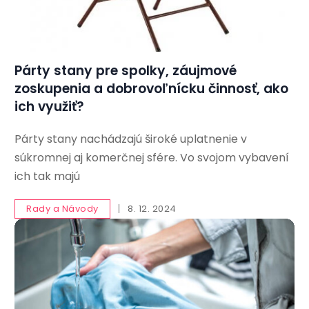
Párty stany pre spolky, záujmové
zoskupenia a dobrovoľnícku činnosť, ako
ich využiť?
Párty stany nachádzajú široké uplatnenie v
súkromnej aj komerčnej sfére. Vo svojom vybavení
ich tak majú
Rady a Návody
8. 12. 2024