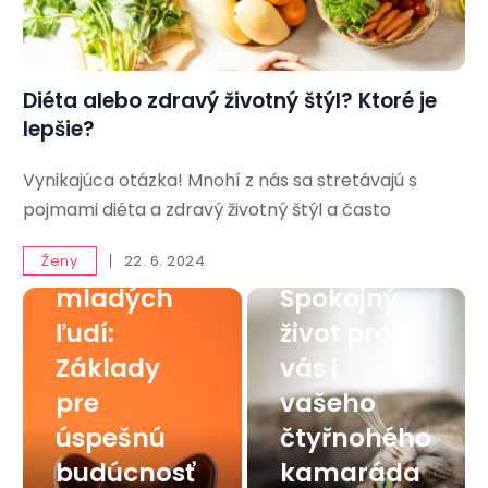
Diéta alebo zdravý životný štýl? Ktoré je
lepšie?
Vynikajúca otázka! Mnohí z nás sa stretávajú s
Finančná
pojmami diéta a zdravý životný štýl a často
gramotnos
Mačka v
ť pre
byte:
Ženy
22. 6. 2024
mladých
Spokojný
ľudí:
život pro
Základy
vás i
pre
vašeho
úspešnú
čtyřnohého
budúcnosť
kamaráda