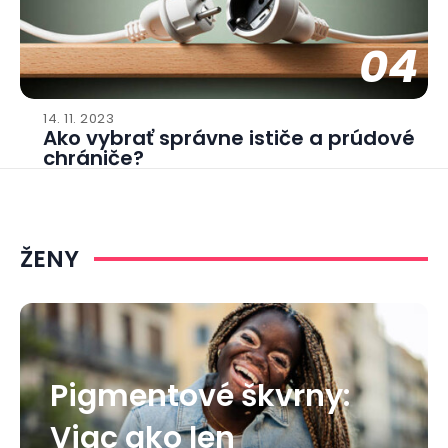
04
14. 11. 2023
Ako vybrať správne ističe a prúdové
chrániče?
ŽENY
Pigmentové škvrny:
Viac ako len