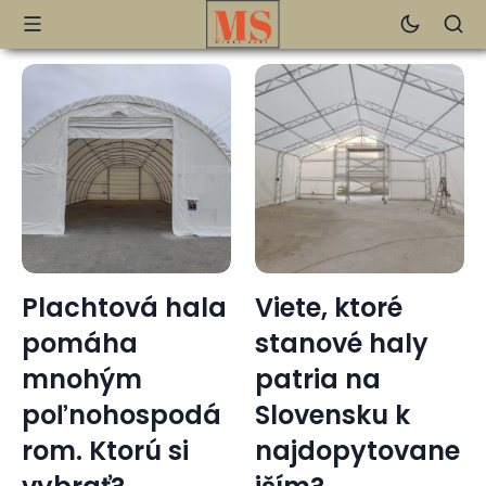
Viete, ktoré
Pigmentové
stanové haly
škvrny: Viac
patria na
ako len
Slovensku k
kozmetický
najdopytovane
problém