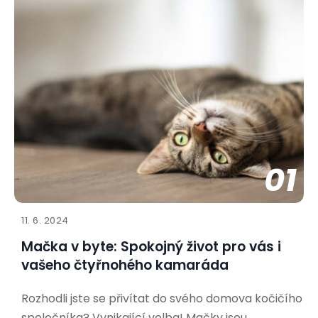
01
11. 6. 2024
Mačka v byte: Spokojný život pro vás i
vašeho čtyřnohého kamaráda
Rozhodli jste se přivítat do svého domova kočičího
společníka? Vynikající volba! Mačky jsou