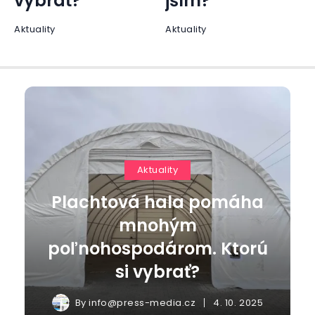
jším?
Ženy
Aktuality
Aktuality
Plachtová hala pomáha
mnohým
poľnohospodárom. Ktorú
si vybrať?
By
info@press-media.cz
4. 10. 2025