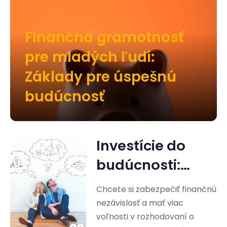
Finančná gramotnosť
pre mladých ľudí:
Základy pre úspešnú
budúcnosť
Investície do
budúcnosti:
Cesta k
Chcete si zabezpečiť finančnú
finančnej
nezávislosť a mať viac
voľnosti v rozhodovaní o
nezávislosti