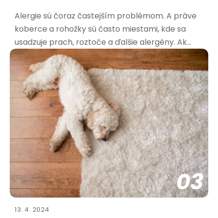
Alergie sú čoraz častejším problémom. A práve
koberce a rohožky sú často miestami, kde sa
usadzuje prach, roztoče a ďalšie alergény. Ak
trpíte alergiami, výber správnej rohožky je kľúčový
pre vaše zdravie a pohodu. Aké materiály sú
najvhodnejšie pre alergikov? Pri výbere rohožky
pre alergikov
03
13. 4. 2024