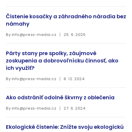
Čistenie kosačky a záhradného náradia bez
námahy
By
info@press-media.cz
25. 6. 2025
Párty stany pre spolky, záujmové
zoskupenia a dobrovoľnícku činnosť, ako
ich využiť?
By
info@press-media.cz
8. 12. 2024
Ako odstrániť odolné škvrny z oblečenia
By
info@press-media.cz
27. 6. 2024
Ekologické čistenie: Znížte svoju ekologickú