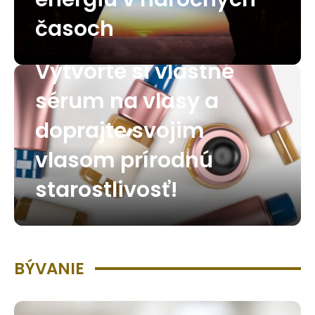
časoch
Vytvorte si vlastné
sérum na vlasy a
doprajte svojim
vlasom prírodnú
starostlivosť!
BÝVANIE