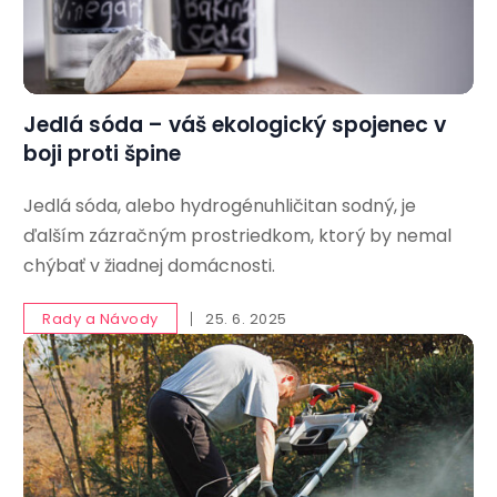
Jedlá sóda – váš ekologický spojenec v
boji proti špine
Jedlá sóda, alebo hydrogénuhličitan sodný, je
ďalším zázračným prostriedkom, ktorý by nemal
chýbať v žiadnej domácnosti.
Rady a Návody
25. 6. 2025