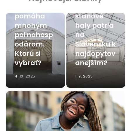
hala
Viete, ktoré
pomáha
stanové
mnohým
haly patria
poľnohosp
na
odárom.
Slovensku k
Ktorú si
najdopytov
vybrať?
anejším?
4. 10. 2025
1. 9. 2025