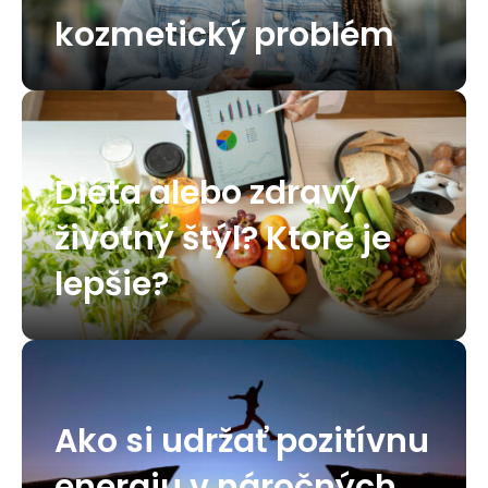
kozmetický problém
Diéta alebo zdravý
životný štýl? Ktoré je
lepšie?
Ako si udržať pozitívnu
energiu v náročných