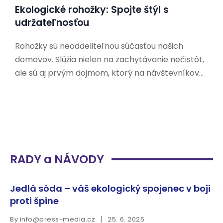
Ekologické rohožky: Spojte štýl s
udržateľnosťou
Rohožky sú neoddeliteľnou súčasťou našich
domovov. Slúžia nielen na zachytávanie nečistôt,
ale sú aj prvým dojmom, ktorý na návštevníkov
zanecháme. V dnešnej dobe, keď sa čoraz viac
ľudí zaujíma o udržateľnosť a ochranu životného
prostredia, hľadajú aj ekologické alternatívy k
tradičným rohožkám. Prečo si vybrať
RADY a NÁVODY
Jedlá sóda – váš ekologický spojenec v boji
proti špine
By
info@press-media.cz
25. 6. 2025