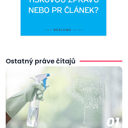
--- REKLAMA ----
Ostatný práve čítajů
01