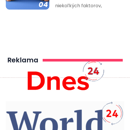
04
niekoľkých faktorov,
Reklama