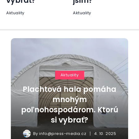
jším?
Ženy
Aktuality
Aktuality
Plachtová hala pomáha
mnohým
poľnohospodárom. Ktorú
si vybrať?
By
info@press-media.cz
4. 10. 2025