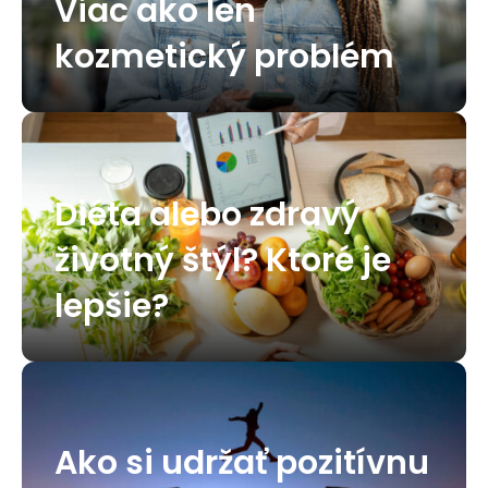
Viac ako len
kozmetický problém
Diéta alebo zdravý
životný štýl? Ktoré je
lepšie?
Ako si udržať pozitívnu