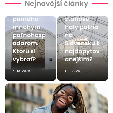
Plachtová
Nejnovější články
hala
Viete, ktoré
pomáha
stanové
mnohým
haly patria
poľnohosp
na
odárom.
Slovensku k
Ktorú si
najdopytov
vybrať?
anejším?
4. 10. 2025
1. 9. 2025