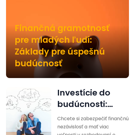
Finančná gramotnosť
pre mladých ľudí:
Základy pre úspešnú
budúcnosť
Investície do
budúcnosti:
Cesta k
Chcete si zabezpečiť finančnú
finančnej
nezávislosť a mať viac
voľnosti v rozhodovaní o