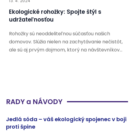
13. 4. 2024
Ekologické rohožky: Spojte štýl s
udržateľnosťou
Rohožky sú neoddeliteľnou súčasťou našich
domovov. Slúžia nielen na zachytávanie nečistôt,
ale sú aj prvým dojmom, ktorý na návštevníkov
zanecháme. V dnešnej dobe, keď sa čoraz viac
ľudí zaujíma o udržateľnosť a ochranu životného
prostredia, hľadajú aj ekologické alternatívy k
tradičným rohožkám. Prečo si vybrať
RADY a NÁVODY
Jedlá sóda – váš ekologický spojenec v boji
proti špine