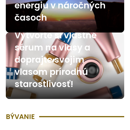
energiu v náročných
časoch
Vytvorte si vlastné
sérum na vlasy a
doprajte svojim
vlasom prírodnú
starostlivosť!
BÝVANIE