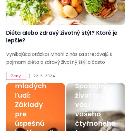
Diéta alebo zdravý životný štýl? Ktoré je
lepšie?
Vynikajúca otázka! Mnohí z nás sa stretávajú s
Finančná
pojmami diéta a zdravý životný štýl a často
gramotnos
Mačka v
ť pre
byte:
Ženy
22. 6. 2024
mladých
Spokojný
ľudí:
život pro
Základy
vás i
pre
vašeho
úspešnú
čtyřnohého