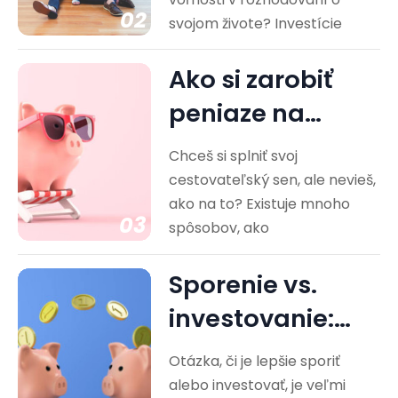
nezávislosti
02
svojom živote? Investície
Ako si zarobiť
peniaze na
cestovanie?
Chceš si splniť svoj
Praktické rady
cestovateľský sen, ale nevieš,
ako na to? Existuje mnoho
03
spôsobov, ako
Sporenie vs.
investovanie:
Ktorá cesta je
Otázka, či je lepšie sporiť
pre vás…
alebo investovať, je veľmi