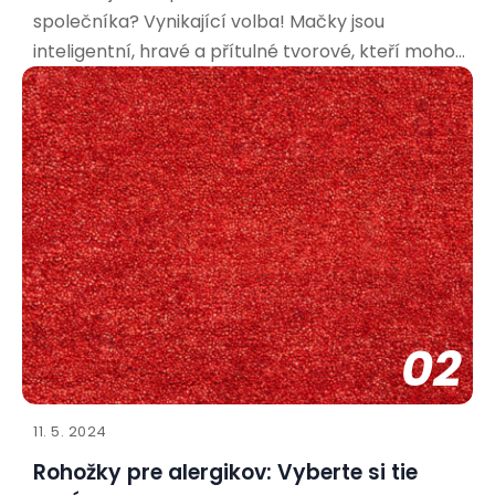
společníka? Vynikající volba! Mačky jsou
inteligentní, hravé a přítulné tvorové, kteří mohou
přinést do vašeho života spoustu radosti. Aby bylo
soužití co nejpříjemnější pro vás i vašeho nového
spolubydlícího, je důležité připravit se a vytvořit
mu vhodné
02
11. 5. 2024
Rohožky pre alergikov: Vyberte si tie