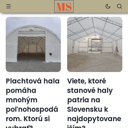
Viete, ktoré
Pigmentové
stanové haly
škvrny: Viac
patria na
ako len
Slovensku k
kozmetický
najdopytovane
problém