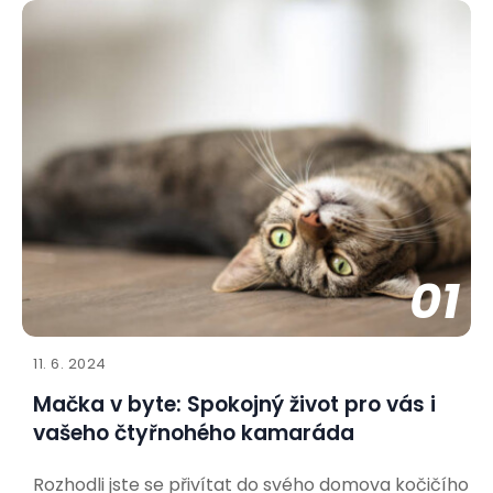
01
11. 6. 2024
Mačka v byte: Spokojný život pro vás i
vašeho čtyřnohého kamaráda
Rozhodli jste se přivítat do svého domova kočičího