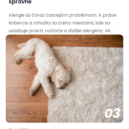
správne
Alergie sú čoraz častejším problémom. A práve
koberce a rohožky sú často miestami, kde sa
usadzuje prach, roztoče a ďalšie alergény. Ak
trpíte alergiami, výber správnej rohožky je kľúčový
pre vaše zdravie a pohodu. Aké materiály sú
najvhodnejšie pre alergikov? Pri výbere rohožky
pre alergikov
03