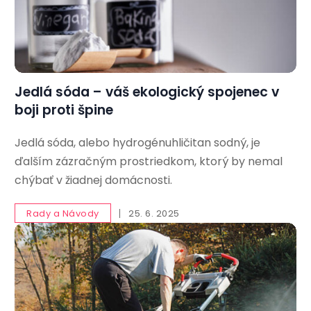
Jedlá sóda – váš ekologický spojenec v
boji proti špine
Jedlá sóda, alebo hydrogénuhličitan sodný, je
ďalším zázračným prostriedkom, ktorý by nemal
chýbať v žiadnej domácnosti.
Rady a Návody
25. 6. 2025