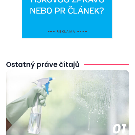
--- REKLAMA ----
Ostatný práve čítajů
01