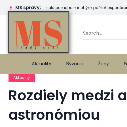
MS správy:
Plachtová hala pomáha mnohým poľnohospodárom. Ktorú s
Aktuality
Bývanie
Ženy
F
Aktuality
Rozdiely medzi a
astronómiou