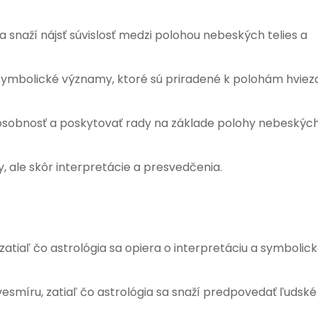
sa snaží nájsť súvislosť medzi polohou nebeských telies a
 symbolické významy, ktoré sú priradené k polohám hviez
osobnosť a poskytovať rady na základe polohy nebeskýc
 ale skôr interpretácie a presvedčenia.
tiaľ čo astrológia sa opiera o interpretáciu a symbolic
smíru, zatiaľ čo astrológia sa snaží predpovedať ľudské