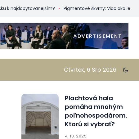
ajdopytovanejším?
Pigmentové škvrny: Viac ako len kozmetic
ADVERTISEMENT
Čtvrtek, 6 Srp 2026
Plachtová hala
pomáha mnohým
poľnohospodárom.
Ktorú si vybrať?
4. 10. 2025