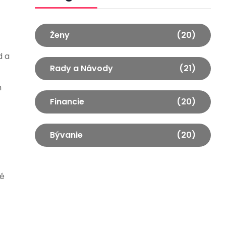
Ženy
(20)
d a
Rady a Návody
(21)
h
Financie
(20)
Bývanie
(20)
ké