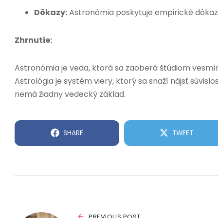
Dôkazy:
Astronómia poskytuje empirické dôkazy, 
Zhrnutie:
Astronómia je veda, ktorá sa zaoberá štúdiom vesmí
Astrológia je systém viery, ktorý sa snaží nájsť súvi
nemá žiadny vedecký základ.
SHARE
TWEET
PREVIOUS POST