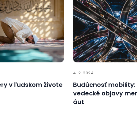
4. 2. 2024
ery v ľudskom živote
Budúcnosť mobility:
vedecké objavy men
áut