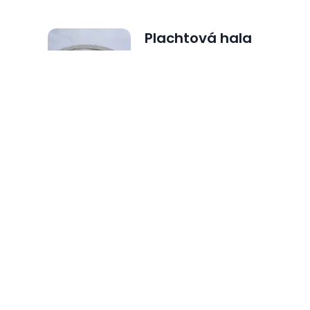
Plachtová hala
pomáha mnohým
poľnohospodárom.
Ktorú si vybrať?
4. 10. 2025
Viete, ktoré stanové
haly patria na
Slovensku k
najdopytovanejším
?
1. 9. 2025