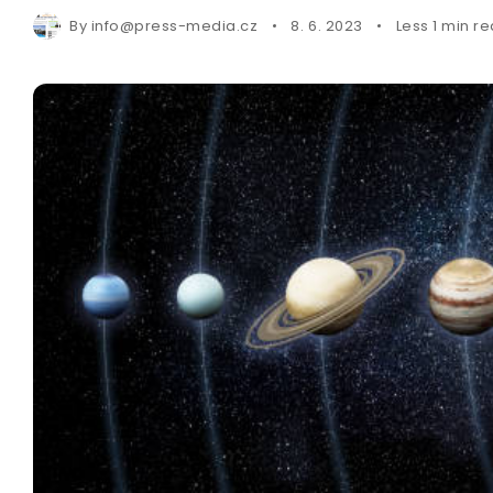
By
info@press-media.cz
8. 6. 2023
Less 1 min r