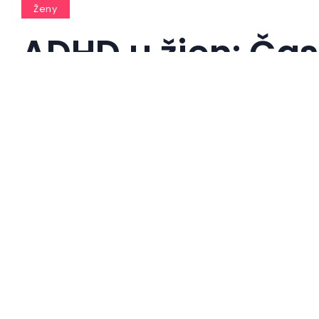
Ženy
ADHD u žien: Ča
diagnóza
By
info@press-media.cz
2. 6. 2023
Less 1 min r