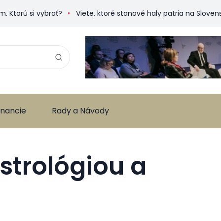
i vybrať?
Viete, ktoré stanové haly patria na Slovensku k n
inancie
Rady a Návody
strológiou a