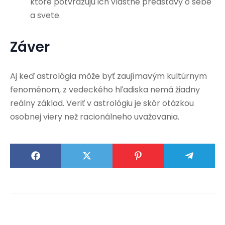
ktoré potvrdzujú ich vlastné predstavy o sebe
a svete.
Záver
Aj keď astrológia môže byť zaujímavým kultúrnym
fenoménom, z vedeckého hľadiska nemá žiadny
reálny základ. Veriť v astrológiu je skôr otázkou
osobnej viery než racionálneho uvažovania.