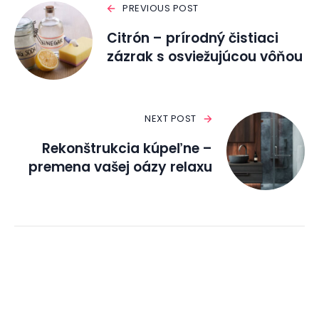
PREVIOUS POST
Citrón – prírodný čistiaci
zázrak s osviežujúcou vôňou
NEXT POST
Rekonštrukcia kúpeľne –
premena vašej oázy relaxu