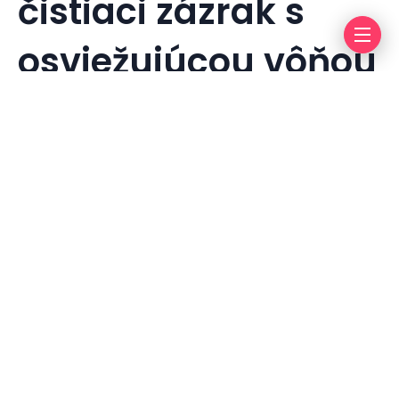
čistiaci zázrak s
osviežujúcou vôňou
By
info@press-media.cz
27. 4. 2023
Less 1 min rea