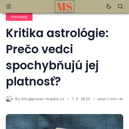
Aktuality
Kritika astrológie:
Prečo vedci
spochybňujú jej
platnosť?
By
info@press-media.cz
7. 5. 2023
Less 1 min read