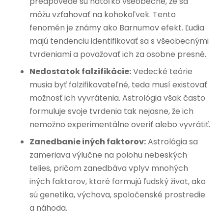
predpovede sú natoľko všeobecné, že sa
môžu vzťahovať na kohokoľvek. Tento
fenomén je známy ako Barnumov efekt. Ľudia
majú tendenciu identifikovať sa s všeobecnými
tvrdeniami a považovať ich za osobne presné.
Nedostatok falzifikácie:
Vedecké teórie
musia byť falzifikovateľné, teda musí existovať
možnosť ich vyvrátenia. Astrológia však často
formuluje svoje tvrdenia tak nejasne, že ich
nemožno experimentálne overiť alebo vyvrátiť.
Zanedbanie iných faktorov:
Astrológia sa
zameriava výlučne na polohu nebeských
telies, pričom zanedbáva vplyv mnohých
iných faktorov, ktoré formujú ľudský život, ako
sú genetika, výchova, spoločenské prostredie
a náhoda.