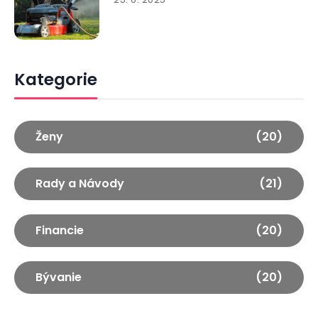
Kategorie
Ženy
(20)
Rady a Návody
(21)
Financie
(20)
Bývanie
(20)