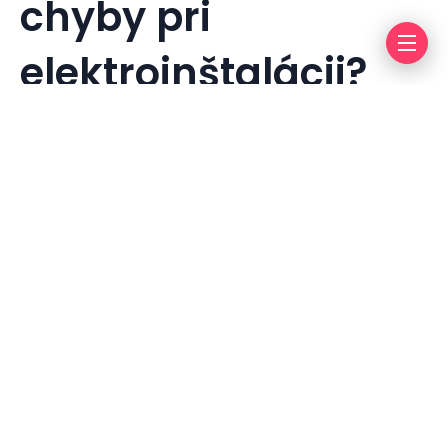
chyby pri
elektroinštalácii?
By
info@press-media.cz
14. 10. 2023
Less 1 min rea