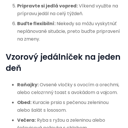
Pripravte si jedlá vopred:
Víkend využite na
prípravu jedál na celý týždeň.
Buďte flexibilní:
Niekedy sa môžu vyskytnúť
neplánované situácie, preto buďte pripravení
na zmeny.
Vzorový jedálniček na jeden
deň
Raňajky:
Ovsené vločky s ovocím a orechmi,
alebo celozrnný toast s avokádom a vajcom.
Obed:
Kuracie prsia s pečenou zeleninou
alebo šalát s lososom.
Večera:
Ryba s ryžou a zeleninou alebo
šošovicová polievka s chlebom.