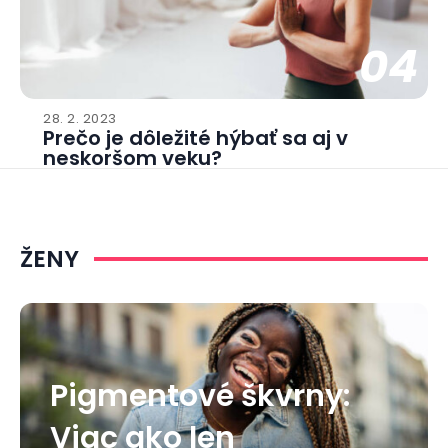
04
28. 2. 2023
Prečo je dôležité hýbať sa aj v
neskoršom veku?
ŽENY
Pigmentové škvrny:
Viac ako len