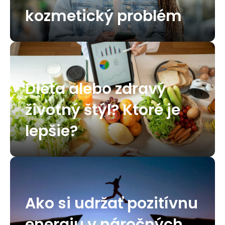
kozmetický problém
Diéta alebo zdravý
životný štýl? Ktoré je
lepšie?
Ako si udržať pozitívnu
energiu v náročných