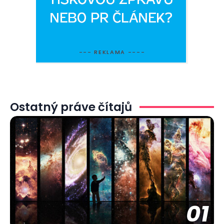
--- REKLAMA ----
Ostatný práve čítajů
01