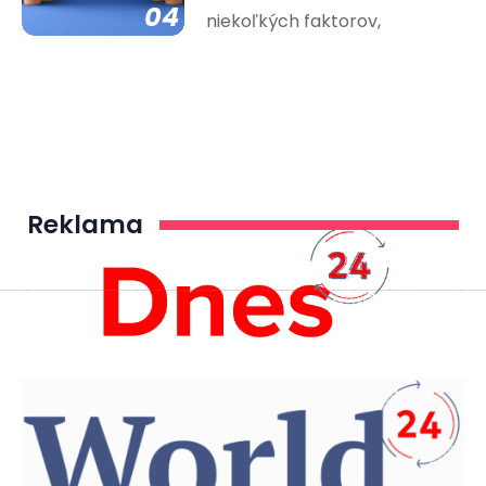
04
niekoľkých faktorov,
Reklama