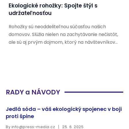
Ekologické rohožky: Spojte štýl s
udržateľnosťou
Rohožky sú neoddeliteľnou súčasťou našich
domovov. Slúžia nielen na zachytávanie nečistôt,
ale sú aj prvým dojmom, ktorý na návštevníkov
zanecháme. V dnešnej dobe, keď sa čoraz viac
ľudí zaujíma o udržateľnosť a ochranu životného
prostredia, hľadajú aj ekologické alternatívy k
tradičným rohožkám. Prečo si vybrať
RADY a NÁVODY
Jedlá sóda – váš ekologický spojenec v boji
proti špine
By
info@press-media.cz
25. 6. 2025