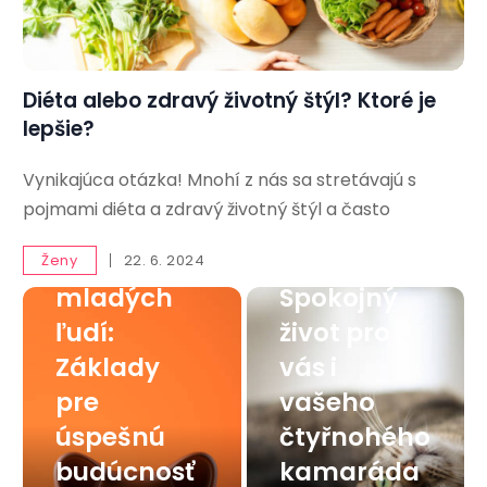
Diéta alebo zdravý životný štýl? Ktoré je
lepšie?
Vynikajúca otázka! Mnohí z nás sa stretávajú s
Finančná
pojmami diéta a zdravý životný štýl a často
gramotnos
Mačka v
ť pre
byte:
Ženy
22. 6. 2024
mladých
Spokojný
ľudí:
život pro
Základy
vás i
pre
vašeho
úspešnú
čtyřnohého
budúcnosť
kamaráda