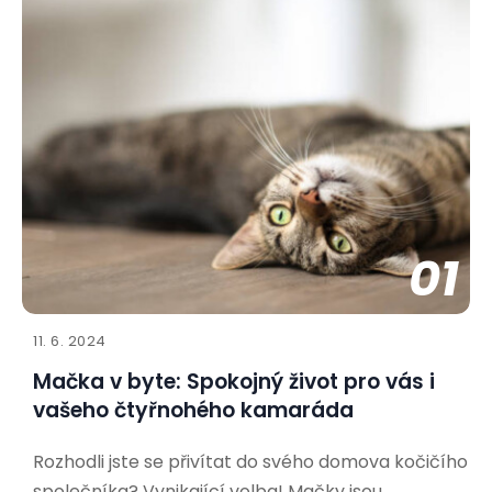
01
11. 6. 2024
Mačka v byte: Spokojný život pro vás i
vašeho čtyřnohého kamaráda
Rozhodli jste se přivítat do svého domova kočičího
společníka? Vynikající volba! Mačky jsou