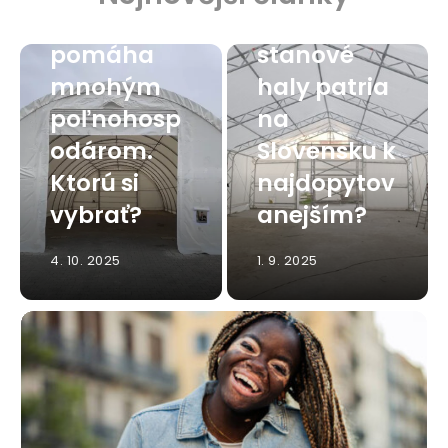
hala
Viete, ktoré
pomáha
stanové
mnohým
haly patria
poľnohosp
na
odárom.
Slovensku k
Ktorú si
najdopytov
vybrať?
anejším?
4. 10. 2025
1. 9. 2025