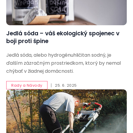
Jedlá sóda – váš ekologický spojenec v
boji proti špine
Jedlá sóda, alebo hydrogénuhličitan sodný, je
ďalším zázračným prostriedkom, ktorý by nemal
chýbať v žiadnej domácnosti.
Rady a Návody
25. 6. 2025