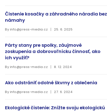
Čistenie kosačky a záhradného náradia bez
námahy
By
info@press-media.cz
25. 6. 2025
Párty stany pre spolky, záujmové
zoskupenia a dobrovoľnícku činnosť, ako
ich využiť?
By
info@press-media.cz
8. 12. 2024
Ako odstrániť odolné škvrny z oblečenia
By
info@press-media.cz
27. 6. 2024
Ekologické čistenie: Znížte svoju ekologickú