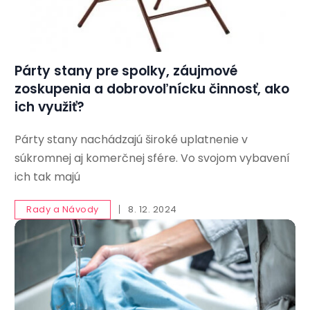
Párty stany pre spolky, záujmové
zoskupenia a dobrovoľnícku činnosť, ako
ich využiť?
Párty stany nachádzajú široké uplatnenie v
súkromnej aj komerčnej sfére. Vo svojom vybavení
ich tak majú
Rady a Návody
8. 12. 2024