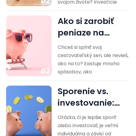
02
svojom živote? Investície
Ako si zarobiť
peniaze na
cestovanie?
Chceš si splniť svoj
Praktické rady
cestovateľský sen, ale nevieš,
ako na to? Existuje mnoho
03
spôsobov, ako
Sporenie vs.
investovanie:
Ktorá cesta je
Otázka, či je lepšie sporiť
pre vás…
alebo investovať, je veľmi
individuálna a závisí od