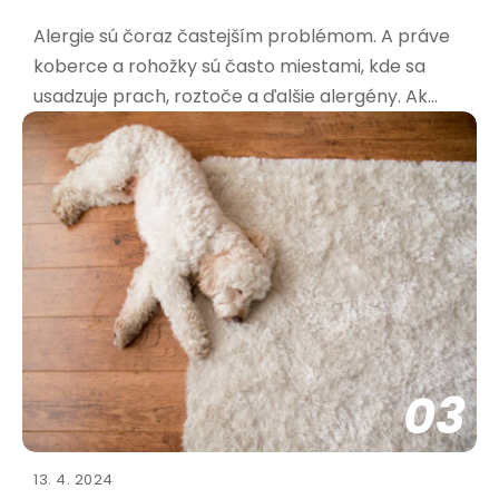
Alergie sú čoraz častejším problémom. A práve
koberce a rohožky sú často miestami, kde sa
usadzuje prach, roztoče a ďalšie alergény. Ak
trpíte alergiami, výber správnej rohožky je kľúčový
pre vaše zdravie a pohodu. Aké materiály sú
najvhodnejšie pre alergikov? Pri výbere rohožky
pre alergikov
03
13. 4. 2024