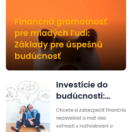
Finančná gramotnosť
pre mladých ľudí:
Základy pre úspešnú
budúcnosť
Investície do
budúcnosti:
Cesta k
Chcete si zabezpečiť finančnú
finančnej
nezávislosť a mať viac
voľnosti v rozhodovaní o
nezávislosti