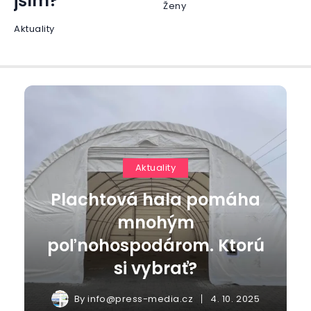
jším?
Ženy
Aktuality
Aktuality
Plachtová hala pomáha
mnohým
poľnohospodárom. Ktorú
si vybrať?
By
info@press-media.cz
4. 10. 2025