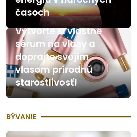
časoch
Vytvorte si vlastné
sérum na vlasy a
doprajte svojim
vlasom prírodnú
starostlivosť!
BÝVANIE