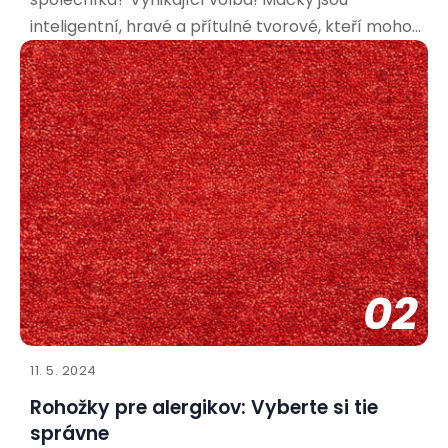
inteligentní, hravé a přítulné tvorové, kteří mohou
přinést do vašeho života spoustu radosti. Aby bylo
soužití co nejpříjemnější pro vás i vašeho nového
spolubydlícího, je důležité připravit se a vytvořit
mu vhodné
02
11. 5. 2024
Rohožky pre alergikov: Vyberte si tie
správne