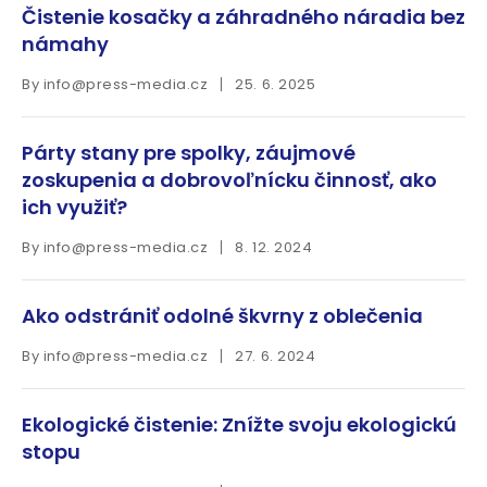
Čistenie kosačky a záhradného náradia bez
námahy
By
info@press-media.cz
25. 6. 2025
Párty stany pre spolky, záujmové
zoskupenia a dobrovoľnícku činnosť, ako
ich využiť?
By
info@press-media.cz
8. 12. 2024
Ako odstrániť odolné škvrny z oblečenia
By
info@press-media.cz
27. 6. 2024
Ekologické čistenie: Znížte svoju ekologickú
stopu