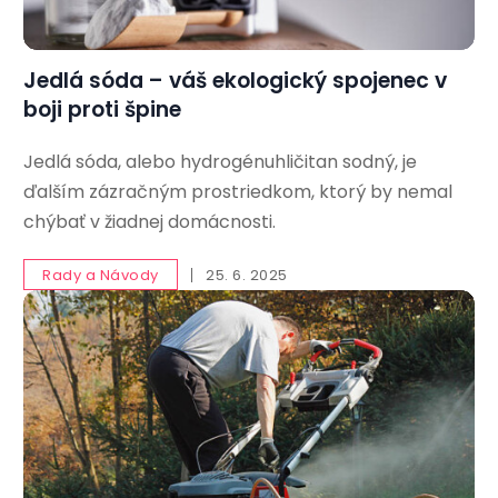
Jedlá sóda – váš ekologický spojenec v
boji proti špine
Jedlá sóda, alebo hydrogénuhličitan sodný, je
ďalším zázračným prostriedkom, ktorý by nemal
chýbať v žiadnej domácnosti.
Rady a Návody
25. 6. 2025