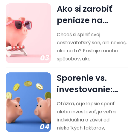
Ako si zarobiť
peniaze na
cestovanie?
Chceš si splniť svoj
Praktické rady
cestovateľský sen, ale nevieš,
ako na to? Existuje mnoho
03
spôsobov, ako
Sporenie vs.
investovanie:
Ktorá cesta je
Otázka, či je lepšie sporiť
pre vás…
alebo investovať, je veľmi
individuálna a závisí od
04
niekoľkých faktorov,