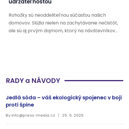
udržateľnosťou
Rohožky sú neoddeliteľnou súčasťou našich
domovov. Slúžia nielen na zachytávanie nečistôt,
ale sú aj prvým dojmom, ktorý na návštevníkov
zanecháme. V dnešnej dobe, keď sa čoraz viac
ľudí zaujíma o udržateľnosť a ochranu životného
prostredia, hľadajú aj ekologické alternatívy k
tradičným rohožkám. Prečo si vybrať
RADY a NÁVODY
Jedlá sóda – váš ekologický spojenec v boji
proti špine
By
info@press-media.cz
25. 6. 2025