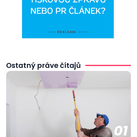
--- REKLAMA ----
Ostatný práve čítajů
01