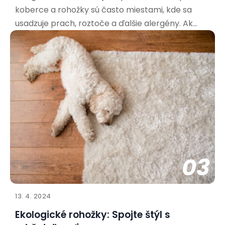
koberce a rohožky sú často miestami, kde sa
usadzuje prach, roztoče a ďalšie alergény. Ak
trpíte alergiami, výber správnej rohožky je kľúčový
pre vaše zdravie a pohodu. Aké materiály sú
najvhodnejšie pre alergikov? Pri výbere rohožky
pre alergikov
03
13. 4. 2024
Ekologické rohožky: Spojte štýl s