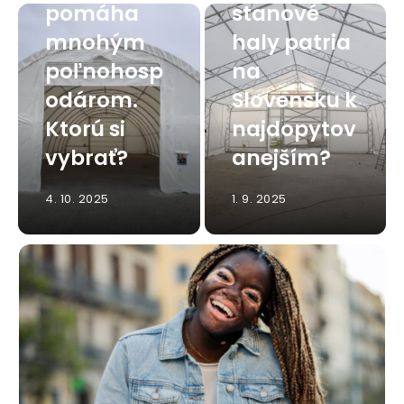
pomáha
stanové
mnohým
haly patria
poľnohosp
na
odárom.
Slovensku k
Ktorú si
najdopytov
vybrať?
anejším?
4. 10. 2025
1. 9. 2025