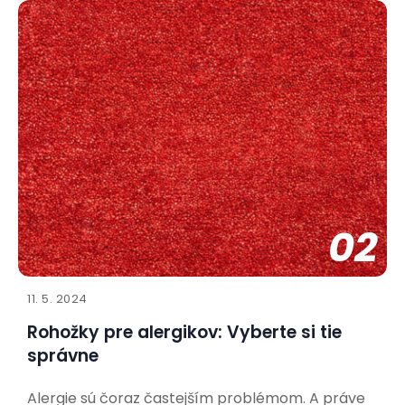
přinést do vašeho života spoustu radosti. Aby bylo
soužití co nejpříjemnější pro vás i vašeho nového
spolubydlícího, je důležité připravit se a vytvořit
mu vhodné
02
11. 5. 2024
Rohožky pre alergikov: Vyberte si tie
správne
Alergie sú čoraz častejším problémom. A práve