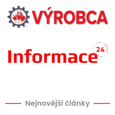
Plachtová
Nejnovější články
hala
Viete, ktoré