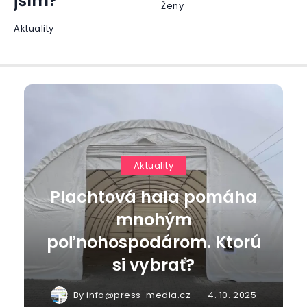
jším?
Ženy
Aktuality
Aktuality
Plachtová hala pomáha
mnohým
poľnohospodárom. Ktorú
si vybrať?
By
info@press-media.cz
4. 10. 2025