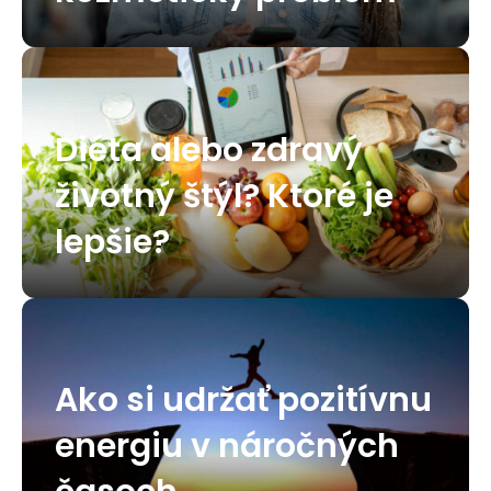
Diéta alebo zdravý
životný štýl? Ktoré je
lepšie?
Ako si udržať pozitívnu
energiu v náročných