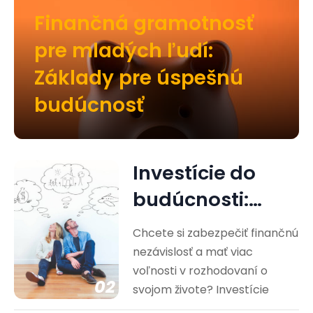
Finančná gramotnosť
pre mladých ľudí:
Základy pre úspešnú
budúcnosť
Investície do
budúcnosti:
Cesta k
Chcete si zabezpečiť finančnú
finančnej
nezávislosť a mať viac
voľnosti v rozhodovaní o
nezávislosti
02
svojom živote? Investície