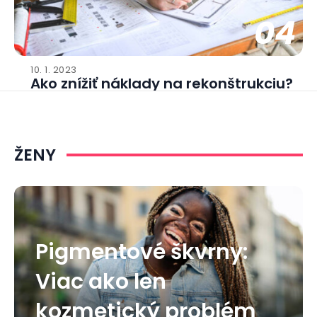
04
10. 1. 2023
Ako znížiť náklady na rekonštrukciu?
ŽENY
Pigmentové škvrny:
Viac ako len
kozmetický problém