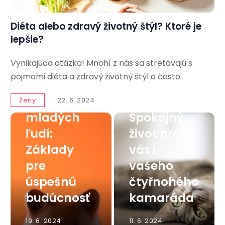
Diéta alebo zdravý životný štýl? Ktoré je
lepšie?
Vynikajúca otázka! Mnohí z nás sa stretávajú s
Finančná
pojmami diéta a zdravý životný štýl a často
gramotnos
Mačka v
ť pre
byte:
Ženy
22. 6. 2024
mladých
Spokojný
ľudí:
život pro
Základy
vás i
pre
vašeho
úspešnú
čtyřnohého
budúcnosť
kamaráda
19. 6. 2024
11. 6. 2024