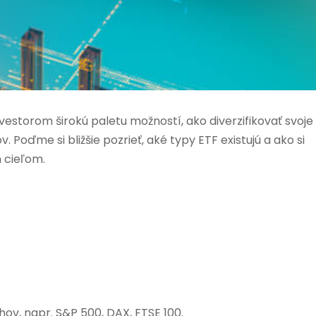
estorom širokú paletu možností, ako diverzifikovať svoje
Poďme si bližšie pozrieť, aké typy ETF existujú a ako si
m cieľom.
hov, napr. S&P 500, DAX, FTSE 100.