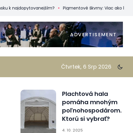
 najdopytovanejším?
Pigmentové škvrny: Viac ako len kozmet
ADVERTISEMENT
Čtvrtek, 6 Srp 2026
Plachtová hala
pomáha mnohým
poľnohospodárom.
Ktorú si vybrať?
4. 10. 2025