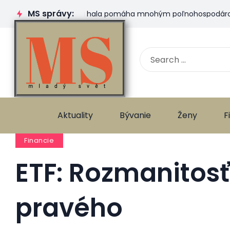
MS správy:
Plachtová hala pomáha mnohým poľnohospodárom. Ktorú
Aktuality
Bývanie
Ženy
F
Financie
ETF: Rozmanitosť
pravého