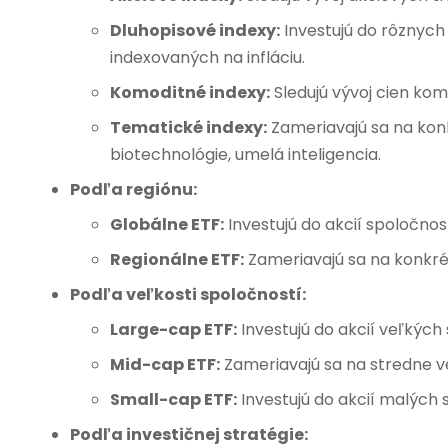
Dluhopisové indexy:
Investujú do rôznych
indexovaných na infláciu.
Komoditné indexy:
Sledujú vývoj cien komo
Tematické indexy:
Zameriavajú sa na konk
biotechnológie, umelá inteligencia.
Podľa regiónu:
Globálne ETF:
Investujú do akcií spoločnos
Regionálne ETF:
Zameriavajú sa na konkrét
Podľa veľkosti spoločností:
Large-cap ETF:
Investujú do akcií veľkých
Mid-cap ETF:
Zameriavajú sa na stredne ve
Small-cap ETF:
Investujú do akcií malých 
Podľa investičnej stratégie: