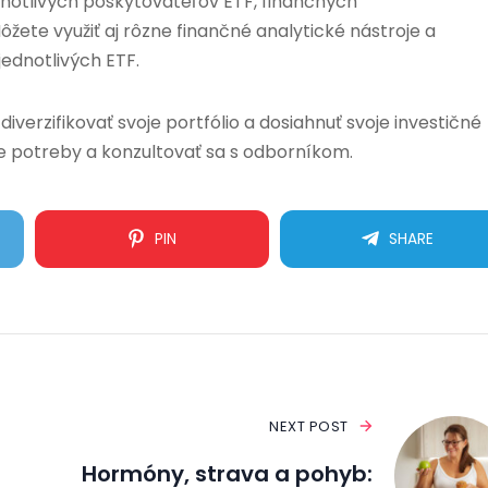
notlivých poskytovateľov ETF, finančných
žete využiť aj rôzne finančné analytické nástroje a
ednotlivých ETF.
iverzifikovať svoje portfólio a dosiahnuť svoje investičné
álne potreby a konzultovať sa s odborníkom.
PIN
SHARE
NEXT POST
Hormóny, strava a pohyb: