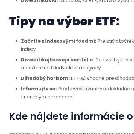
Diverzifikácia:
Uistite sa, že ETF, ktoré si vyber
Tipy na výber ETF:
Začnite s indexovými fondmi:
Pre začiatočník
indexy.
Diverzifikujte svoje portfólio:
Neinvestujte vše
medzi rôzne triedy aktív a regióny.
Dlhodobý horizont:
ETF sú vhodné pre dlhodob
Informujte sa:
Pred investovaním si dôkladne na
finančným poradcom.
Kde nájdete informácie o