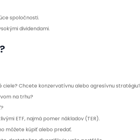
úce spoločnosti.
ysokými dividendami.
?
 ciele? Chcete konzervatívnu alebo agresívnu stratégiu
yvom na trhu?
ť?
tlivými ETF, najmä pomer nákladov (TER).
 ho môžete kúpiť alebo predať.