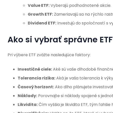
Value ETF:
Vyberajú podhodnotené akcie.
Growth ETF:
Zameriavajú sa na rýchlo rast
Dividend ETF:
Investujú do spoločností s v
Ako si vybrať správne ETF
Pri výbere ETF zvážte nasledujúce faktory:
Investičné ciele:
Aké sú vaše dlhodobé finančné
Tolerancia rizika:
Aká je vaša tolerancia k výk
Časový horizont:
Ako dlho plánujete investova
Náklady:
Porovnajte si náklady spojené s jedno
Likvidita:
Čím vyššia je likvidita ETF, tým ľahšie