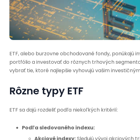
ETF, alebo burzovne obchodované fondy, ponúkajú inv
portfólio a investovať do rôznych trhových segmentov. 
vybrať tie, ktoré najlepšie vyhovujú vašim investičný
Rôzne typy ETF
ETF sa dajú rozdeliť podľa niekoľkých kritérií:
Podľa sledovaného indexu:
Akciové indexy:
Sledujú vývoj akciových tr