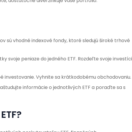
iete, dostatočne diverzifikuje vaše portfólio.
ov sú vhodné indexové fondy, ktoré sledujú široké trhové
tky svoje peniaze do jedného ETF. Rozdeľte svoje investíc
é investovanie. Vyhnite sa krátkodobému obchodovaniu.
študujte informácie o jednotlivých ETF a poraďte sa s
 ETF?