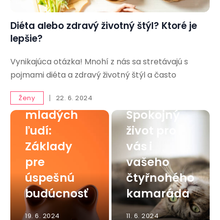
Diéta alebo zdravý životný štýl? Ktoré je
lepšie?
Vynikajúca otázka! Mnohí z nás sa stretávajú s
Finančná
pojmami diéta a zdravý životný štýl a často
gramotnos
Mačka v
ť pre
byte:
Ženy
22. 6. 2024
mladých
Spokojný
ľudí:
život pro
Základy
vás i
pre
vašeho
úspešnú
čtyřnohého
budúcnosť
kamaráda
19. 6. 2024
11. 6. 2024