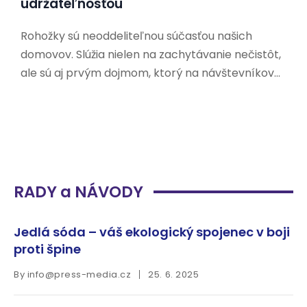
udržateľnosťou
Rohožky sú neoddeliteľnou súčasťou našich
domovov. Slúžia nielen na zachytávanie nečistôt,
ale sú aj prvým dojmom, ktorý na návštevníkov
zanecháme. V dnešnej dobe, keď sa čoraz viac
ľudí zaujíma o udržateľnosť a ochranu životného
prostredia, hľadajú aj ekologické alternatívy k
tradičným rohožkám. Prečo si vybrať
RADY a NÁVODY
Jedlá sóda – váš ekologický spojenec v boji
proti špine
By
info@press-media.cz
25. 6. 2025