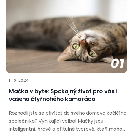
01
11. 6. 2024
Mačka v byte: Spokojný život pro vás i
vašeho čtyřnohého kamaráda
Rozhodli jste se přivítat do svého domova kočičího
společníka? Vynikající volba! Mačky jsou
inteligentní, hravé a přítulné tvorové, kteří mohou