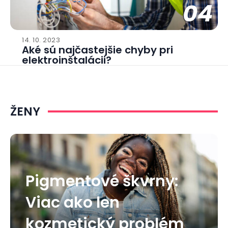
04
14. 10. 2023
Aké sú najčastejšie chyby pri
elektroinštalácii?
ŽENY
Pigmentové škvrny:
Viac ako len
kozmetický problém