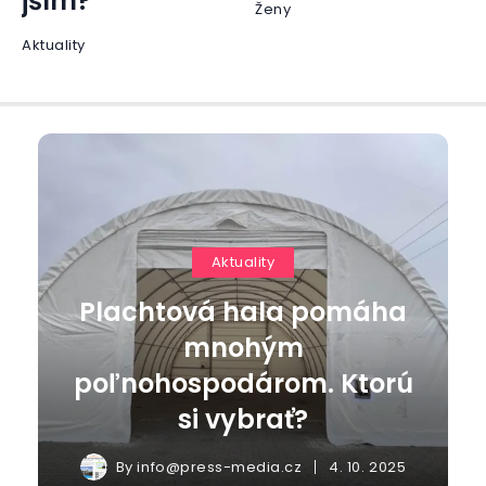
jším?
Ženy
Aktuality
Aktuality
Plachtová hala pomáha
mnohým
poľnohospodárom. Ktorú
si vybrať?
By
info@press-media.cz
4. 10. 2025