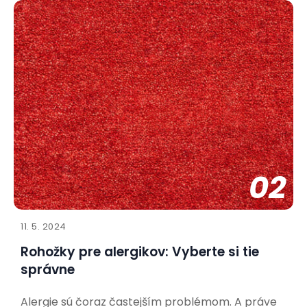
přinést do vašeho života spoustu radosti. Aby bylo
soužití co nejpříjemnější pro vás i vašeho nového
spolubydlícího, je důležité připravit se a vytvořit
mu vhodné
02
11. 5. 2024
Rohožky pre alergikov: Vyberte si tie
správne
Alergie sú čoraz častejším problémom. A práve