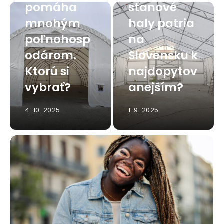
pomáha
stanové
mnohým
haly patria
poľnohosp
na
odárom.
Slovensku k
Ktorú si
najdopytov
vybrať?
anejším?
4. 10. 2025
1. 9. 2025