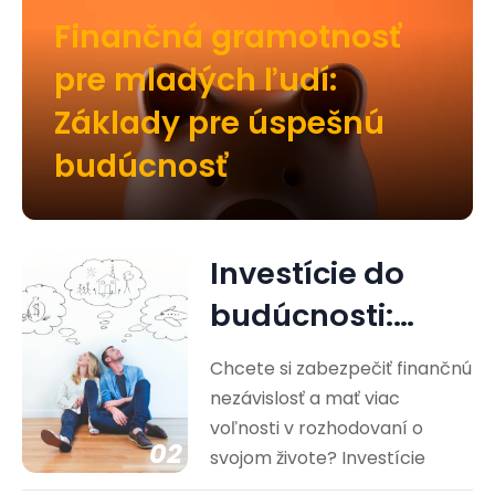
Finančná gramotnosť
pre mladých ľudí:
Základy pre úspešnú
budúcnosť
Investície do
budúcnosti:
Cesta k
Chcete si zabezpečiť finančnú
finančnej
nezávislosť a mať viac
voľnosti v rozhodovaní o
nezávislosti
02
svojom živote? Investície