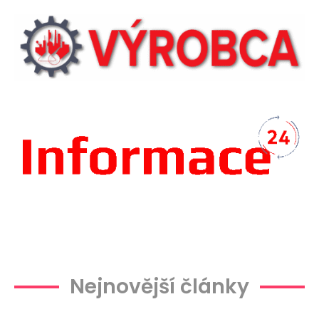
Plachtová
Nejnovější články
hala
Viete, ktoré