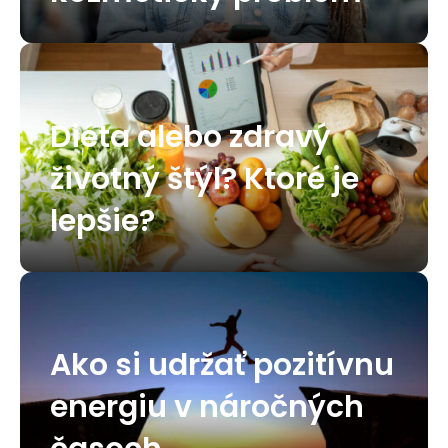
Diéta alebo zdravý
životný štýl? Ktoré je
lepšie?
Ako si udržať pozitívnu
energiu v náročných