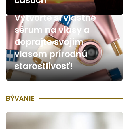
časoch
Vytvorte si vlastné
sérum na vlasy a
doprajte svojim
vlasom prírodnú
starostlivosť!
BÝVANIE