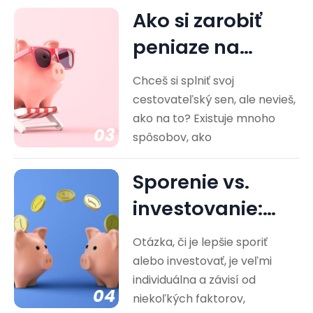
Ako si zarobiť
peniaze na
cestovanie?
Chceš si splniť svoj
Praktické rady
cestovateľský sen, ale nevieš,
ako na to? Existuje mnoho
03
spôsobov, ako
Sporenie vs.
investovanie:
Ktorá cesta je
Otázka, či je lepšie sporiť
pre vás…
alebo investovať, je veľmi
individuálna a závisí od
04
niekoľkých faktorov,