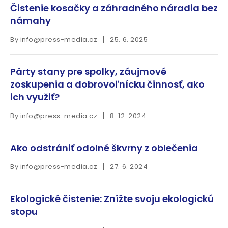
Čistenie kosačky a záhradného náradia bez
námahy
By
info@press-media.cz
25. 6. 2025
Párty stany pre spolky, záujmové
zoskupenia a dobrovoľnícku činnosť, ako
ich využiť?
By
info@press-media.cz
8. 12. 2024
Ako odstrániť odolné škvrny z oblečenia
By
info@press-media.cz
27. 6. 2024
Ekologické čistenie: Znížte svoju ekologickú
stopu