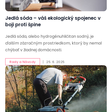
Jedlá sóda – váš ekologický spojenec v
boji proti špine
Jedlá sóda, alebo hydrogénuhličitan sodný, je
ďalším zázračným prostriedkom, ktorý by nemal
chýbať v žiadnej domácnosti.
Rady a Návody
25. 6. 2025