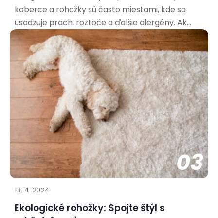
koberce a rohožky sú často miestami, kde sa
usadzuje prach, roztoče a ďalšie alergény. Ak
trpíte alergiami, výber správnej rohožky je kľúčový
pre vaše zdravie a pohodu. Aké materiály sú
najvhodnejšie pre alergikov? Pri výbere rohožky
pre alergikov
03
13. 4. 2024
Ekologické rohožky: Spojte štýl s