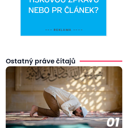
--- REKLAMA ----
Ostatný práve čítajů
01