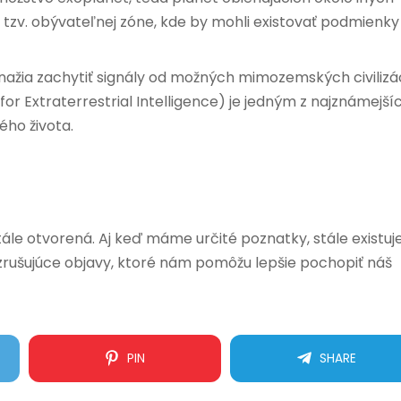
v tzv. obývateľnej zóne, kde by mohli existovať podmienky
nažia zachytiť signály od možných mimozemských civilizác
or Extraterrestrial Intelligence) je jedným z najznámejší
ho života.
stále otvorená. Aj keď máme určité poznatky, stále existuj
rušujúce objavy, ktoré nám pomôžu lepšie pochopiť náš
PIN
SHARE