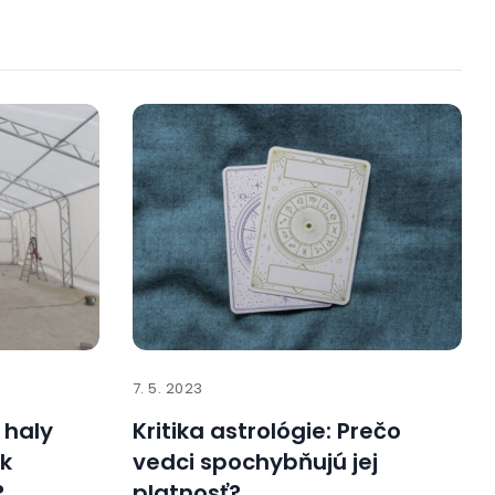
7. 5. 2023
 haly
Kritika astrológie: Prečo
 k
vedci spochybňujú jej
?
platnosť?