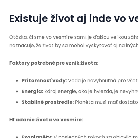
Existuje život aj inde vo 
Otázka, či sme vo vesmíre sami, je ďalšou veľkou záh
naznačuje, že život by sa mohol vyskytovať aj na inýc
Faktory potrebné pre vznik života:
Prítomnosť vody:
Voda je nevyhnutná pre všet
Energia:
Zdroj energie, ako je hviezda, je nevyhn
Stabilné prostredie:
Planéta musí mať dostatočn
Hľadanie života vo vesmíre:
Exoplanéty:
V posledných rokoch sa objavilo mn