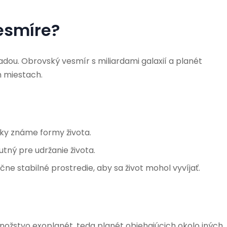
vesmíre?
adou. Obrovský vesmír s miliardami galaxií a planét
h miestach.
ky známe formy života.
utný pre udržanie života.
e stabilné prostredie, aby sa život mohol vyvíjať.
ožstvo exoplanét, teda planét obiehajúcich okolo iných