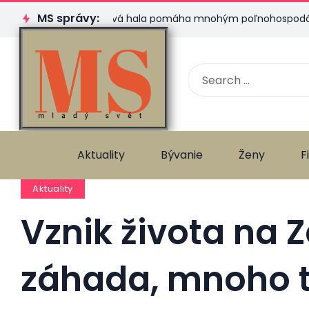
MS správy:
Plachtová hala pomáha mnohým poľnohospodárom. Ktorú
Aktuality
Bývanie
Ženy
F
Aktuality
Vznik života na 
záhada, mnoho t