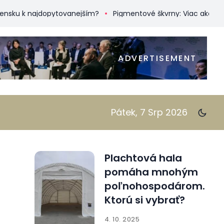
k najdopytovanejším?
Pigmentové škvrny: Viac ako len kozmet
ADVERTISEMENT
Pátek, 7 Srp 2026
Plachtová hala
pomáha mnohým
poľnohospodárom.
Ktorú si vybrať?
4. 10. 2025