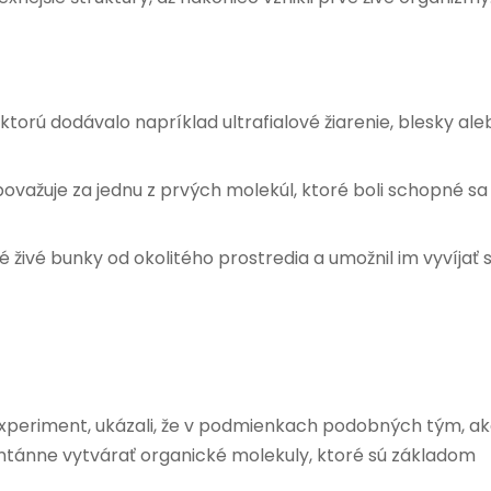
ktorú dodávalo napríklad ultrafialové žiarenie, blesky ale
ovažuje za jednu z prvých molekúl, ktoré boli schopné sa
živé bunky od okolitého prostredia a umožnil im vyvíjať 
xperiment, ukázali, že v podmienkach podobných tým, a
ntánne vytvárať organické molekuly, ktoré sú základom