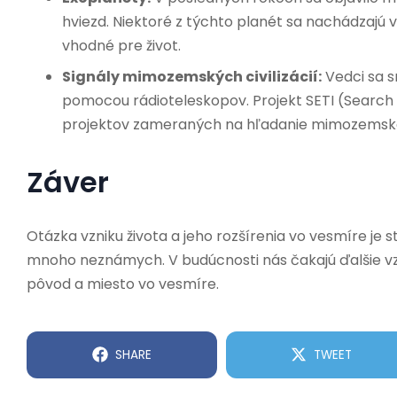
hviezd. Niektoré z týchto planét sa nachádzajú 
vhodné pre život.
Signály mimozemských civilizácií:
Vedci sa s
pomocou rádioteleskopov. Projekt SETI (Search f
projektov zameraných na hľadanie mimozemské
Záver
Otázka vzniku života a jeho rozšírenia vo vesmíre je 
mnoho neznámych. V budúcnosti nás čakajú ďalšie vz
pôvod a miesto vo vesmíre.
SHARE
TWEET