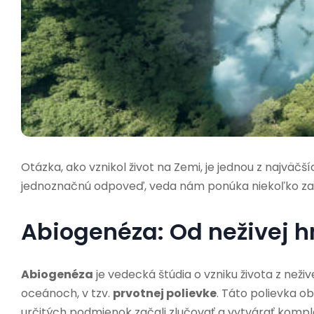
Otázka, ako vznikol život na Zemi, je jednou z najvä
jednoznačnú odpoveď, veda nám ponúka niekoľko zau
Abiogenéza: Od neživej h
Abiogenéza
je vedecká štúdia o vzniku života z nežive
oceánoch, v tzv.
prvotnej polievke
. Táto polievka o
určitých podmienok začali zlučovať a vytvárať komplex