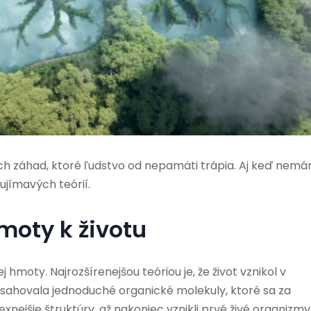
čších záhad, ktoré ľudstvo od nepamäti trápia. Aj keď nem
jímavých teórií.
moty k životu
j hmoty. Najrozšírenejšou teóriou je, že život vznikol v
bsahovala jednoduché organické molekuly, ktoré sa za
nejšie štruktúry, až nakoniec vznikli prvé živé organizmy