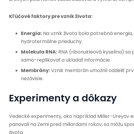
Kľúčové faktory pre vznik života:
Energia:
Na vznik života bola potrebná energia, 
hydrotermálne prieduchy.
Molekula RNA:
RNA (ribonukleová kyselina) sa p
samo-replikovať a ukladať informácie.
Membrány:
Vznik membrán umožnil oddeliť prvé 
nezávisle.
Experimenty a dôkazy
Vedecké experimenty, ako napríklad Miller-Ureyov e
panovali na Zemi pred miliardami rokov, sa môžu spo
života.