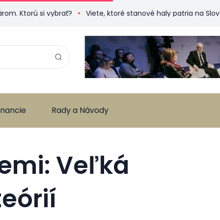
 si vybrať?
Viete, ktoré stanové haly patria na Slovensku 
inancie
Rady a Návody
Zemi: Veľká
eórií