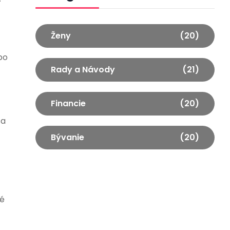
Ženy
(20)
bo
Rady a Návody
(21)
Financie
(20)
sa
Bývanie
(20)
ké